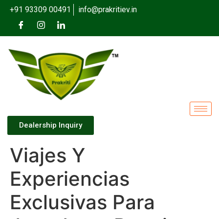
+91 93309 00491
info@prakritiev.in
Dealership Inquiry
Viajes Y
Experiencias
Exclusivas Para