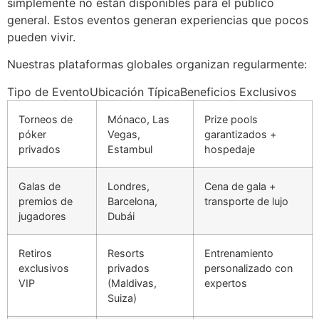
simplemente no están disponibles para el público
general. Estos eventos generan experiencias que pocos
pueden vivir.
Nuestras plataformas globales organizan regularmente:
Tipo de EventoUbicación TípicaBeneficios Exclusivos
Torneos de
Mónaco, Las
Prize pools
póker
Vegas,
garantizados +
privados
Estambul
hospedaje
Galas de
Londres,
Cena de gala +
premios de
Barcelona,
transporte de lujo
jugadores
Dubái
Retiros
Resorts
Entrenamiento
exclusivos
privados
personalizado con
VIP
(Maldivas,
expertos
Suiza)