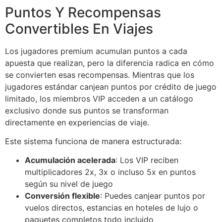
Puntos Y Recompensas
Convertibles En Viajes
Los jugadores premium acumulan puntos a cada
apuesta que realizan, pero la diferencia radica en cómo
se convierten esas recompensas. Mientras que los
jugadores estándar canjean puntos por crédito de juego
limitado, los miembros VIP acceden a un catálogo
exclusivo donde sus puntos se transforman
directamente en experiencias de viaje.
Este sistema funciona de manera estructurada:
Acumulación acelerada
: Los VIP reciben
multiplicadores 2x, 3x o incluso 5x en puntos
según su nivel de juego
Conversión flexible
: Puedes canjear puntos por
vuelos directos, estancias en hoteles de lujo o
paquetes completos todo incluido