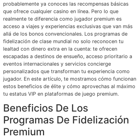
probablemente ya conoces las recompensas básicas
que ofrece cualquier casino en línea. Pero lo que
realmente te diferencia como jugador premium es
acceso a viajes y experiencias exclusivas que van más
allá de los bonos convencionales. Los programas de
fidelización de clase mundial no solo reconocen tu
lealtad con dinero extra en la cuenta: te ofrecen
escapadas a destinos de ensueño, acceso prioritario a
eventos internacionales y servicios concierge
personalizados que transforman tu experiencia como
jugador. En este artículo, te mostramos cómo funcionan
estos beneficios de élite y cómo aprovechas al máximo
tu estatus VIP en plataformas de juego premium.
Beneficios De Los
Programas De Fidelización
Premium