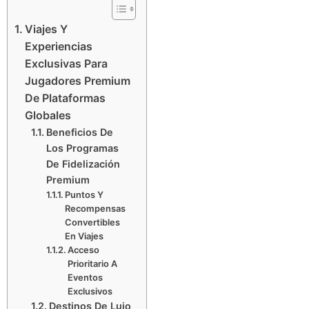
Viajes Y
Experiencias
Exclusivas Para
Jugadores Premium
De Plataformas
Globales
Beneficios De
Los Programas
De Fidelización
Premium
Puntos Y
Recompensas
Convertibles
En Viajes
Acceso
Prioritario A
Eventos
Exclusivos
Destinos De Lujo