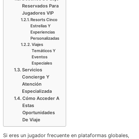
Reservados Para
Jugadores VIP
Resorts Cinco
Estrellas Y
Experiencias
Personalizadas
Viajes
Temáticos Y
Eventos
Especiales
Servicios
Concierge Y
Atención
Especializada
Cómo Acceder A
Estas
Oportunidades
De Viaje
Si eres un jugador frecuente en plataformas globales,