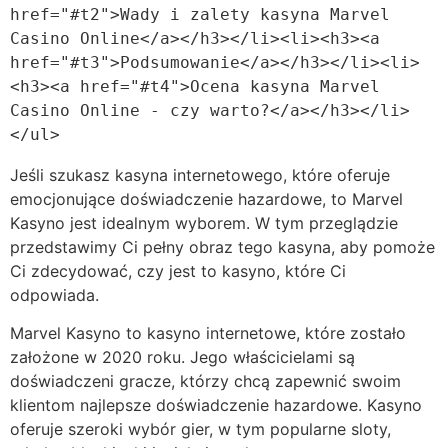
href="#t2">Wady i zalety kasyna Marvel 
Casino Online</a></h3></li><li><h3><a 
href="#t3">Podsumowanie</a></h3></li><li>
<h3><a href="#t4">Ocena kasyna Marvel 
Casino Online - czy warto?</a></h3></li>
Jeśli szukasz kasyna internetowego, które oferuje
emocjonujące doświadczenie hazardowe, to Marvel
Kasyno jest idealnym wyborem. W tym przeglądzie
przedstawimy Ci pełny obraz tego kasyna, aby pomoże
Ci zdecydować, czy jest to kasyno, które Ci
odpowiada.
Marvel Kasyno to kasyno internetowe, które zostało
założone w 2020 roku. Jego właścicielami są
doświadczeni gracze, którzy chcą zapewnić swoim
klientom najlepsze doświadczenie hazardowe. Kasyno
oferuje szeroki wybór gier, w tym popularne sloty,