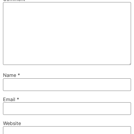
Name
*
Email
*
Website