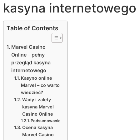
kasyna internetowego
Table of Contents
Marvel Casino
Online – pełny
przegląd kasyna
internetowego
Kasyno online
Marvel – co warto
wiedzieć?
Wady i zalety
kasyna Marvel
Casino Online
Podsumowanie
Ocena kasyna
Marvel Casino