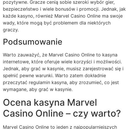
pozytywne. Gracze cenią sobie szeroki wybór gier,
bezpieczeństwo i wiele bonusów i promocji. Jednak, jak
każde kasyno, również Marvel Casino Online ma swoje
wady, które mogą być problemem dla niektórych
graczy.
Podsumowanie
Warto zauważyć, że Marvel Casino Online to kasyna
internetowe, które oferuje wiele korzyści i możliwości.
Jednak, aby grać w kasynie, musisz zarejestrować się i
spełnić pewne warunki. Warto zatem dokładnie
przeczytać regulamin kasyna, aby zrozumieć, co jest
wymagane, aby grać w kasynie.
Ocena kasyna Marvel
Casino Online – czy warto?
Marvel Casino Online to jeden z najpopularniejszych