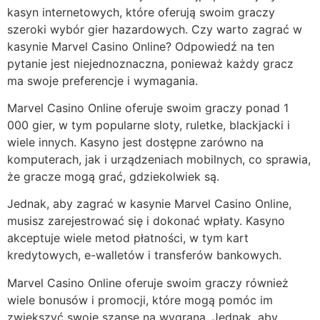
kasyn internetowych, które oferują swoim graczy
szeroki wybór gier hazardowych. Czy warto zagrać w
kasynie Marvel Casino Online? Odpowiedź na ten
pytanie jest niejednoznaczna, ponieważ każdy gracz
ma swoje preferencje i wymagania.
Marvel Casino Online oferuje swoim graczy ponad 1
000 gier, w tym popularne sloty, ruletke, blackjacki i
wiele innych. Kasyno jest dostępne zarówno na
komputerach, jak i urządzeniach mobilnych, co sprawia,
że gracze mogą grać, gdziekolwiek są.
Jednak, aby zagrać w kasynie Marvel Casino Online,
musisz zarejestrować się i dokonać wpłaty. Kasyno
akceptuje wiele metod płatności, w tym kart
kredytowych, e-walletów i transferów bankowych.
Marvel Casino Online oferuje swoim graczy również
wiele bonusów i promocji, które mogą pomóc im
zwiększyć swoje szanse na wygraną. Jednak, aby