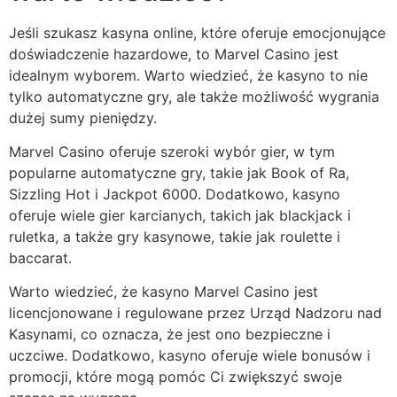
Jeśli szukasz kasyna online, które oferuje emocjonujące
doświadczenie hazardowe, to Marvel Casino jest
idealnym wyborem. Warto wiedzieć, że kasyno to nie
tylko automatyczne gry, ale także możliwość wygrania
dużej sumy pieniędzy.
Marvel Casino oferuje szeroki wybór gier, w tym
popularne automatyczne gry, takie jak Book of Ra,
Sizzling Hot i Jackpot 6000. Dodatkowo, kasyno
oferuje wiele gier karcianych, takich jak blackjack i
ruletka, a także gry kasynowe, takie jak roulette i
baccarat.
Warto wiedzieć, że kasyno Marvel Casino jest
licencjonowane i regulowane przez Urząd Nadzoru nad
Kasynami, co oznacza, że jest ono bezpieczne i
uczciwe. Dodatkowo, kasyno oferuje wiele bonusów i
promocji, które mogą pomóc Ci zwiększyć swoje