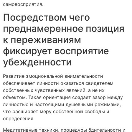
самовосприятия.
Посредством чего
преднамеренное позиция
к переживаниям
фиксирует восприятие
убежденности
Развитие эмоциональной внимательности
обеспечивает личности оказаться свидетелем
собственных чувственных явлений, а не их
объектом. Такая ориентация создает зазор между
личностью и настоящими душевными режимами,
что расширяет меру собственной свободы и
определения.
Медитативные техники, процедуры бдительности и