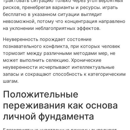
трактовать ситуацию только через угол вероятных
рисков, пренебрегая варианты и ресурсы. играть
бесплатно в указанном ситуации выглядит
невозможной, потому что концентрация направлено
на уклонении неблагоприятных эффектов.
Неуверенность порождает состояние
познавательного конфликта, при которых человек
тормозит между различными методами мер, не
может выполнить селекцию. Хронические
неуверенности исчерпывают интеллектуальные
запасы и сокращают способность к категорическим
шагам.
Положительные
переживания как основа
личной фундамента
Благоприятные чувственные режимы выполняют