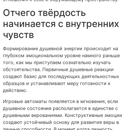
Отчего твёрдость
начинается с внутренних
чувств
Формирование душевной энергии происходит на
глубоком эмоциональном уровне намного раньше
того, как мы приступаем сознательно изучать
обстоятельства. Первичные душевные реакции
создают базис для последующих деятельностных
образцов и устанавливают меру готовности к
действию.
Игровые автоматы появляется в мгновения, если
душевное состояние располагается в единстве с
душевными верованиями. Конструктивные эмоции
создают устойчивый основу для развития веры в
личные способности. В момент когда личность