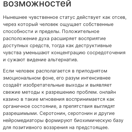
возможностей
Нынешнее чувственное статус действует как отсев,
через который человек ощущает собственные
способности и пределы. Положительное
расположение духа расширяет восприятие
доступных средств, тогда как деструктивные
чувства уменьшают концентрацию сосредоточения
и сужают видение альтернатив.
Если человек располагается в приподнятом
эмоциональном фоне, его разум интенсивнее
создаёт изобретательные выходы и выявляет
свежие методы к разрешению проблем. онлайн
казино в такие мгновения воспринимается как
органичное состояние, а препятствия выглядят
разрешимыми. Серотонин, серотонин и другие
нейромедиаторы формируют биохимическую базу
для позитивного воззрения на предстоящее.