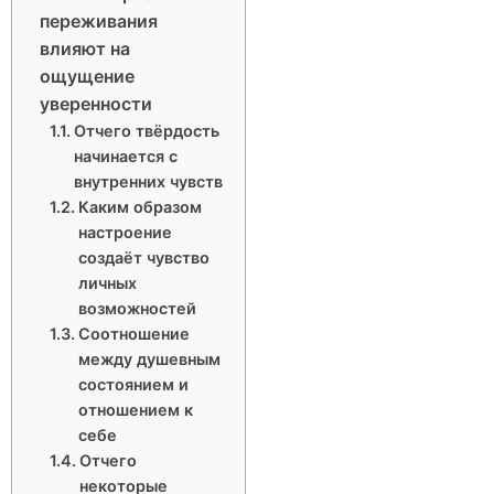
переживания
влияют на
ощущение
уверенности
Отчего твёрдость
начинается с
внутренних чувств
Каким образом
настроение
создаёт чувство
личных
возможностей
Соотношение
между душевным
состоянием и
отношением к
себе
Отчего
некоторые