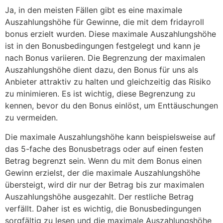
Ja, in den meisten Fällen gibt es eine maximale
Auszahlungshöhe für Gewinne, die mit dem fridayroll
bonus erzielt wurden. Diese maximale Auszahlungshöhe
ist in den Bonusbedingungen festgelegt und kann je
nach Bonus variieren. Die Begrenzung der maximalen
Auszahlungshöhe dient dazu, den Bonus für uns als
Anbieter attraktiv zu halten und gleichzeitig das Risiko
zu minimieren. Es ist wichtig, diese Begrenzung zu
kennen, bevor du den Bonus einlöst, um Enttäuschungen
zu vermeiden.
Die maximale Auszahlungshöhe kann beispielsweise auf
das 5-fache des Bonusbetrags oder auf einen festen
Betrag begrenzt sein. Wenn du mit dem Bonus einen
Gewinn erzielst, der die maximale Auszahlungshöhe
übersteigt, wird dir nur der Betrag bis zur maximalen
Auszahlungshöhe ausgezahlt. Der restliche Betrag
verfällt. Daher ist es wichtig, die Bonusbedingungen
sorgfältig zu lesen und die maximale Auszahlungshöhe