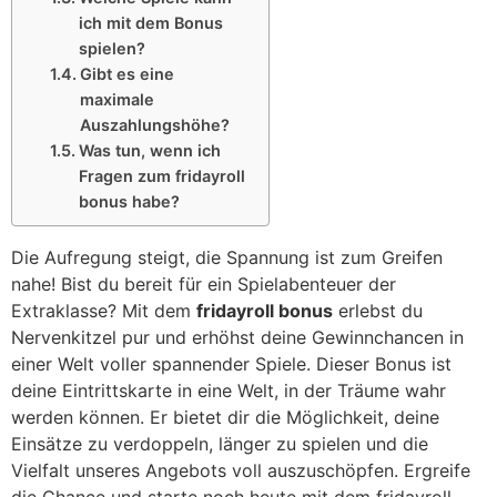
ich mit dem Bonus
spielen?
Gibt es eine
maximale
Auszahlungshöhe?
Was tun, wenn ich
Fragen zum fridayroll
bonus habe?
Die Aufregung steigt, die Spannung ist zum Greifen
nahe! Bist du bereit für ein Spielabenteuer der
Extraklasse? Mit dem
fridayroll bonus
erlebst du
Nervenkitzel pur und erhöhst deine Gewinnchancen in
einer Welt voller spannender Spiele. Dieser Bonus ist
deine Eintrittskarte in eine Welt, in der Träume wahr
werden können. Er bietet dir die Möglichkeit, deine
Einsätze zu verdoppeln, länger zu spielen und die
Vielfalt unseres Angebots voll auszuschöpfen. Ergreife