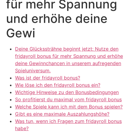
für mehr Spannung
und erhöhe deine
Gewi
Deine Glückssträhne beginnt jetzt: Nutze den
fridayroll bonus für mehr Spannung und erhöhe
deine Gewinnchancen in unserem aufregenden
Spieluniversum.
Was ist der fridayroll bonus?
Wie löse ich den fridayroll bonus ein?
Wichtige Hinweise zu den Bonusbedingungen
So profitierst du maximal vom fridayroll bonus
Welche Spiele kann ich mit dem Bonus spielen?
Gibt es eine maximale Auszahlungshöhe?
Was tun, wenn ich Fragen zum fridayroll bonus
habe?