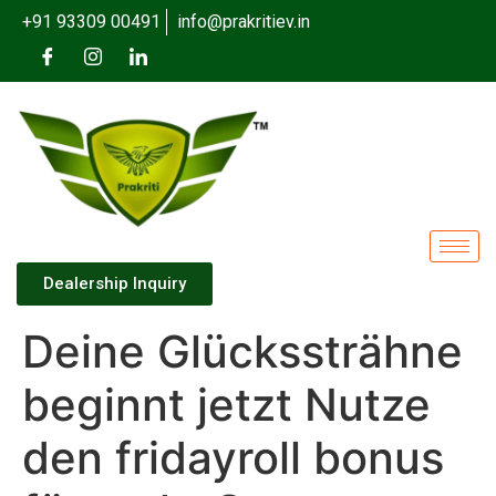
+91 93309 00491
info@prakritiev.in
Dealership Inquiry
Deine Glückssträhne
beginnt jetzt Nutze
den fridayroll bonus