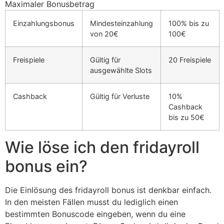
Maximaler Bonusbetrag
Einzahlungsbonus
Mindesteinzahlung
100% bis zu
von 20€
100€
Freispiele
Gültig für
20 Freispiele
ausgewählte Slots
Cashback
Gültig für Verluste
10%
Cashback
bis zu 50€
Wie löse ich den fridayroll
bonus ein?
Die Einlösung des fridayroll bonus ist denkbar einfach.
In den meisten Fällen musst du lediglich einen
bestimmten Bonuscode eingeben, wenn du eine