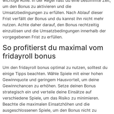
wichtige Rolle. In der Regel hast du eine bestimmte Zeit,
um den Bonus zu aktivieren und die
Umsatzbedingungen zu erfüllen. Nach Ablauf dieser
Frist verfällt der Bonus und du kannst ihn nicht mehr
nutzen. Achte daher darauf, den Bonus rechtzeitig
einzulösen und die Umsatzbedingungen innerhalb der
vorgegebenen Frist zu erfüllen.
So profitierst du maximal vom
fridayroll bonus
Um den fridayroll bonus optimal zu nutzen, solltest du
einige Tipps beachten. Wähle Spiele mit einer hohen
Gewinnquote und geringem Hausvorteil, um deine
Gewinnchancen zu erhöhen. Setze deinen Bonus
strategisch ein und verteile deine Einsätze auf
verschiedene Spiele, um das Risiko zu minimieren.
Beachte die maximalen Einsatzhöhen und die
ausgeschlossenen Spiele, um den Bonus nicht zu