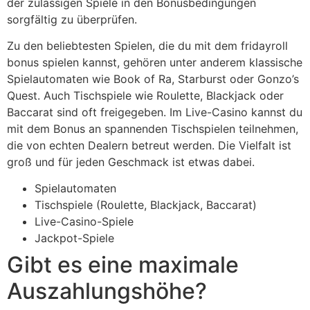
der zulässigen Spiele in den Bonusbedingungen
sorgfältig zu überprüfen.
Zu den beliebtesten Spielen, die du mit dem fridayroll
bonus spielen kannst, gehören unter anderem klassische
Spielautomaten wie Book of Ra, Starburst oder Gonzo’s
Quest. Auch Tischspiele wie Roulette, Blackjack oder
Baccarat sind oft freigegeben. Im Live-Casino kannst du
mit dem Bonus an spannenden Tischspielen teilnehmen,
die von echten Dealern betreut werden. Die Vielfalt ist
groß und für jeden Geschmack ist etwas dabei.
Spielautomaten
Tischspiele (Roulette, Blackjack, Baccarat)
Live-Casino-Spiele
Jackpot-Spiele
Gibt es eine maximale
Auszahlungshöhe?