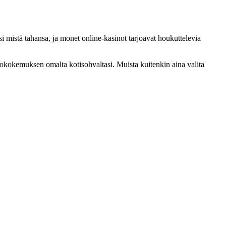
i mistä tahansa, ja monet online-kasinot tarjoavat houkuttelevia
inokokemuksen omalta kotisohvaltasi. Muista kuitenkin aina valita