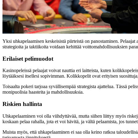
Yksi uhkapelaamisen keskeisistä piirteistä on panostaminen. Pelaajat 
strategioita ja taktiikoita voidaan kehittää voittomahdollisuuksien para
Erilaiset pelimuodot
Kasinopeleissä pelaajat voivat nauttia eri laitteista, kuten kolikkopeleis
löytääksesi itsellesi sopivimman. Kolikkopelit ovat erityisen suosittuja,
Toisaalta pokeri tarjoaa syvällisempää strategista ajattelua. Tässä peli
monipuolisia haasteita ja mahdollisuuksia.
Riskien hallinta
Uhkapelaaminen voi olla viihdyttävää, mutta siihen liittyy myös riskejä.
koskaan pelaa rahalla, jota et voi hävitä, ja vältä pelaamista, jos tunnet
Muista myös, että uhkapelaaminen ei saa olla keino ratkoa taloudellisia
tarjoamasta jännityksestä.