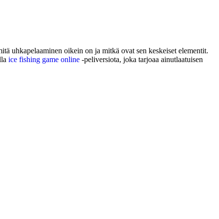
itä uhkapelaaminen oikein on ja mitkä ovat sen keskeiset elementit.
lla
ice fishing game online
-peliversiota, joka tarjoaa ainutlaatuisen