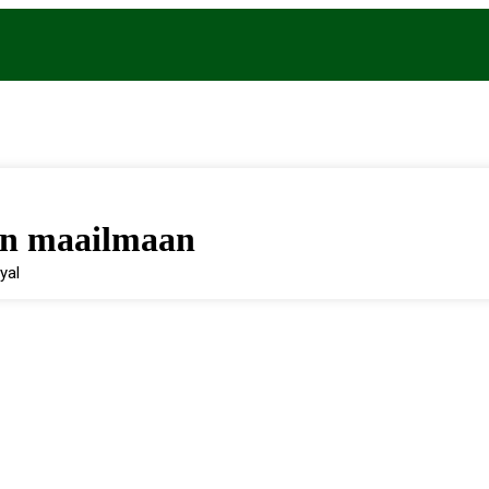
sen maailmaan
yal