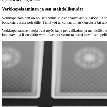
Verkkopelaaminen ja sen mahdollisuudet
Verkkopelaaminen on noussut viime vuosina valtavasti suosioon, ja se t
bonuksia uusille pelaajille. Tämä voi tarkoittaa ilmaiskierroksia tai t
Verkkopelaamisen etuja ovat myös laaja pelivalikoima ja mahdollisuus 
luotettavat ja lisensoidut verkkokasinot varmistaaksesi turvallisen pe