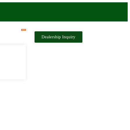
Dealership Inquiry