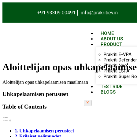
+91 93309 00491
info@prakritiev.in
HOME
ABOUT US
PRODUCT
Prakriti E-VPA
Prakriti Defender
Aloittelijan opas uhkapelaami
Prakriti Neo
Prakriti ESPA
Prakriti Super Ro
Aloittelijan opas uhkapelaamisen maailmaan
TEST RIDE
BLOGS
Uhkapelaamisen perusteet
X
Table of Contents
Uhkapelaamisen perusteet
Erilaiset pelimuodot