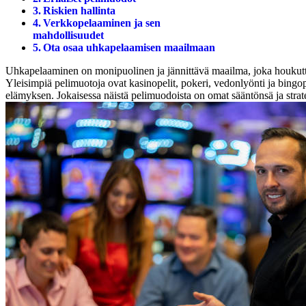
Riskien hallinta
Verkkopelaaminen ja sen
mahdollisuudet
Ota osaa uhkapelaamisen maailmaan
Uhkapelaaminen on monipuolinen ja jännittävä maailma, joka houkuttel
Yleisimpiä pelimuotoja ovat kasinopelit, pokeri, vedonlyönti ja bingope
elämyksen. Jokaisessa näistä pelimuodoista on omat sääntönsä ja strat