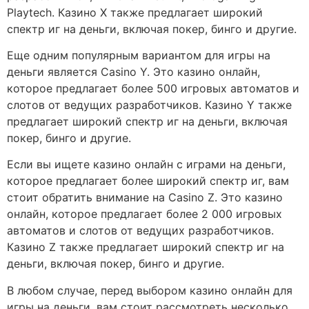
Playtech. Казино X также предлагает широкий
спектр иг на деньги, включая покер, бинго и другие.
Еще одним популярным вариантом для игры на
деньги является Casino Y. Это казино онлайн,
которое предлагает более 500 игровых автоматов и
слотов от ведущих разработчиков. Казино Y также
предлагает широкий спектр иг на деньги, включая
покер, бинго и другие.
Если вы ищете казино онлайн с играми на деньги,
которое предлагает более широкий спектр иг, вам
стоит обратить внимание на Casino Z. Это казино
онлайн, которое предлагает более 2 000 игровых
автоматов и слотов от ведущих разработчиков.
Казино Z также предлагает широкий спектр иг на
деньги, включая покер, бинго и другие.
В любом случае, перед выбором казино онлайн для
игры на деньги, вам стоит рассмотреть несколько