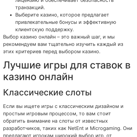
транзакций.
Выберите казино, которое предлагает
привлекательные бонусы и эффективную
клиентскую поддержку.
Выбор казино онлайн – это важный шаг, и мы
рекомендуем вам тщательно изучить каждый из
этих критериев перед выбором казино.
Лучшие игры для ставок в
казино онлайн
Классические слоты
Если вы ищете игры с классическим дизайном и
простым игровым процессом, то вам стоит
обратить внимание на слоты от известных
разработчиков, таких как NetEnt и Microgaming. Они
предлагают игрокам широкий выбор игр, от