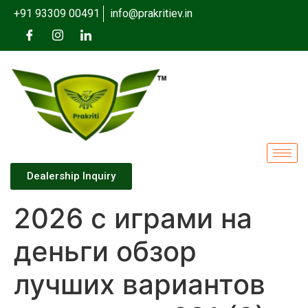
+91 93309 00491
info@prakritiev.in
Dealership Inquiry
2026 с играми на
деньги обзор
лучших вариантов