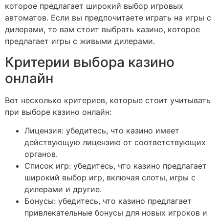
которое предлагает широкий выбор игровых
автоматов. Если вы предпочитаете играть на игры с
дилерами, то вам стоит выбрать казино, которое
предлагает игры с живыми дилерами.
Критерии выбора казино
онлайн
Вот несколько критериев, которые стоит учитывать
при выборе казино онлайн:
Лицензия: убедитесь, что казино имеет
действующую лицензию от соответствующих
органов.
Список игр: убедитесь, что казино предлагает
широкий выбор игр, включая слоты, игры с
дилерами и другие.
Бонусы: убедитесь, что казино предлагает
привлекательные бонусы для новых игроков и