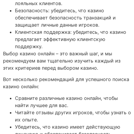
лояльных клиентов.
Безопасность: убедитесь, что казино
обеспечивает безопасность транзакций и
защищает личные данные игроков.
Клиентская поддержка: убедитесь, что казино
предлагает эффективную клиентскую
поддержку.
Выбор казино онлайн – это важный шаг, и мы
рекомендуем вам тщательно изучить каждый из
этих критериев перед выбором казино.
Вот несколько рекомендаций для успешного поиска
казино онлайн:
Сравните различные казино онлайн, чтобы
найти лучшее для вас.
Читайте отзывы других игроков, чтобы узнать о
их опыте.
Убедитесь, что казино имеет действующую
лицензию и обеспечивает безопасность