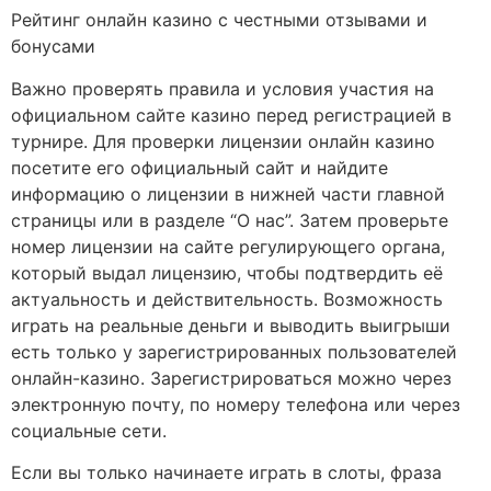
Рейтинг онлайн казино с честными отзывами и
бонусами
Важно проверять правила и условия участия на
официальном сайте казино перед регистрацией в
турнире. Для проверки лицензии онлайн казино
посетите его официальный сайт и найдите
информацию о лицензии в нижней части главной
страницы или в разделе “О нас”. Затем проверьте
номер лицензии на сайте регулирующего органа,
который выдал лицензию, чтобы подтвердить её
актуальность и действительность. Возможность
играть на реальные деньги и выводить выигрыши
есть только у зарегистрированных пользователей
онлайн-казино. Зарегистрироваться можно через
электронную почту, по номеру телефона или через
социальные сети.
Если вы только начинаете играть в слоты, фраза