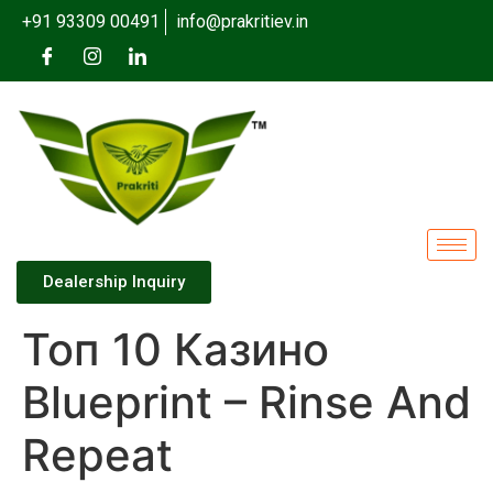
+91 93309 00491
info@prakritiev.in
Dealership Inquiry
Топ 10 Казино
Blueprint – Rinse And
Repeat