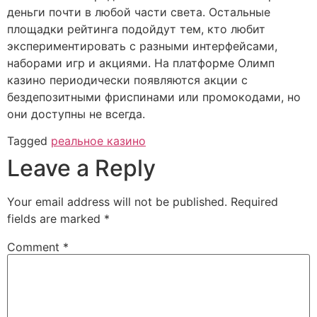
деньги почти в любой части света. Остальные
площадки рейтинга подойдут тем, кто любит
экспериментировать с разными интерфейсами,
наборами игр и акциями. На платформе Олимп
казино периодически появляются акции с
бездепозитными фриспинами или промокодами, но
они доступны не всегда.
Tagged
реальное казино
Leave a Reply
Your email address will not be published.
Required
fields are marked
*
Comment
*