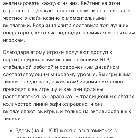
анализировать каждую из них. Рейтинг на этой
странице предлагает посетителям быстро выбрать
честное онлайн казино с моментальными
выплатами. Редакция сайта составила топ лучших
операторов, которые подойдут новичкам и опытным
игрокам.
Благодаря этому игроки получают доступ к
сертифицированным играм с высоким RTP,
стабильной работой и современным дизайном,
соответствующим мировому уровню. Выигрышные
линии определяют, какие комбинации символов
приводят к выигрышу и как они должны
располагаться на барабанах. В традиционных слотах
количество линий зафиксировано, и они
выплачивают выигрыши только на активированных
линиях.
Здесь (на 4LUCK) можно ознакомиться с
новыми онлайн казино, которые начали