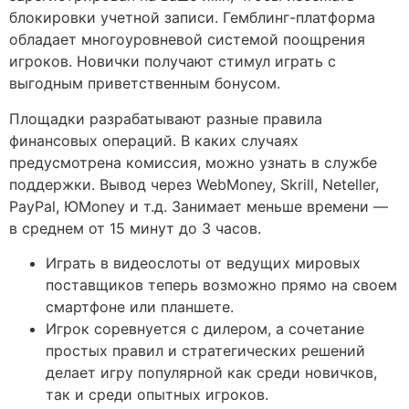
блокировки учетной записи. Гемблинг-платформа
обладает многоуровневой системой поощрения
игроков. Новички получают стимул играть с
выгодным приветственным бонусом.
Площадки разрабатывают разные правила
финансовых операций. В каких случаях
предусмотрена комиссия, можно узнать в службе
поддержки. Вывод через WebMoney, Skrill, Neteller,
PayPal, ЮMoney и т.д. Занимает меньше времени —
в среднем от 15 минут до 3 часов.
Играть в видеослоты от ведущих мировых
поставщиков теперь возможно прямо на своем
смартфоне или планшете.
Игрок соревнуется с дилером, а сочетание
простых правил и стратегических решений
делает игру популярной как среди новичков,
так и среди опытных игроков.