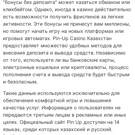
“бонусы без депозита” может казаться обманом или
кликбейтом. Однако, иногда в казино действительно
есть возможности получить фриспинов за легкие
активности. Эти бонусы не принесут вам миллионы,
но помогут начать игру на новых платформах или
игровых автоматах. Pin-Up Casino Казахстан
предоставляет множество удобных методов для
внесения депозита и вывода средств. Независимо
от того, используете ли вы банковские карты,
электронные кошельки или криптовалюты, процесс
пополнения счета и вывода средств будет быстрым
и безопасным.
Такие данные используются исключительно для
обеспечения комфортной игры и повышения
качества услуг. Информация о пользователях не
передаются третьим лицам в рекламных или иных
целях. Официальный сайт Pin Up доступен на 14
языках, среди которых казахский и русский.