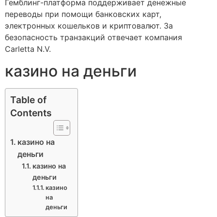
Гемблинг-платформа поддерживает денежные
переводы при помощи банковских карт,
электронных кошельков и криптовалют. За
безопасность транзакций отвечает компания
Сarletta N.V.
казино на деньги
Table of
Contents
казино на
деньги
казино на
деньги
казино
на
деньги