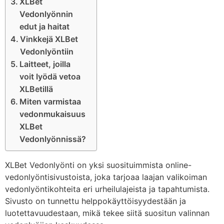
XLBet
Vedonlyönnin
edut ja haitat
Vinkkejä XLBet
Vedonlyöntiin
Laitteet, joilla
voit lyödä vetoa
XLBetillä
Miten varmistaa
vedonmukaisuus
XLBet
Vedonlyönnissä?
XLBet Vedonlyönti on yksi suosituimmista online-
vedonlyöntisivustoista, joka tarjoaa laajan valikoiman
vedonlyöntikohteita eri urheilulajeista ja tapahtumista.
Sivusto on tunnettu helppokäyttöisyydestään ja
luotettavuudestaan, mikä tekee siitä suositun valinnan