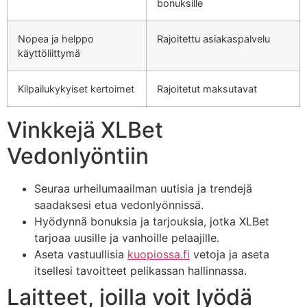
bonuksille
Nopea ja helppo
Rajoitettu asiakaspalvelu
käyttöliittymä
Kilpailukykyiset kertoimet
Rajoitetut maksutavat
Vinkkejä XLBet
Vedonlyöntiin
Seuraa urheilumaailman uutisia ja trendejä
saadaksesi etua vedonlyönnissä.
Hyödynnä bonuksia ja tarjouksia, jotka XLBet
tarjoaa uusille ja vanhoille pelaajille.
Aseta vastuullisia
kuopiossa.fi
vetoja ja aseta
itsellesi tavoitteet pelikassan hallinnassa.
Laitteet, joilla voit lyödä