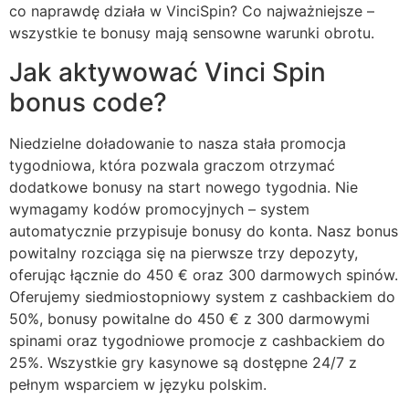
co naprawdę działa w VinciSpin? Co najważniejsze –
wszystkie te bonusy mają sensowne warunki obrotu.
Jak aktywować Vinci Spin
bonus code?
Niedzielne doładowanie to nasza stała promocja
tygodniowa, która pozwala graczom otrzymać
dodatkowe bonusy na start nowego tygodnia. Nie
wymagamy kodów promocyjnych – system
automatycznie przypisuje bonusy do konta. Nasz bonus
powitalny rozciąga się na pierwsze trzy depozyty,
oferując łącznie do 450 € oraz 300 darmowych spinów.
Oferujemy siedmiostopniowy system z cashbackiem do
50%, bonusy powitalne do 450 € z 300 darmowymi
spinami oraz tygodniowe promocje z cashbackiem do
25%. Wszystkie gry kasynowe są dostępne 24/7 z
pełnym wsparciem w języku polskim.