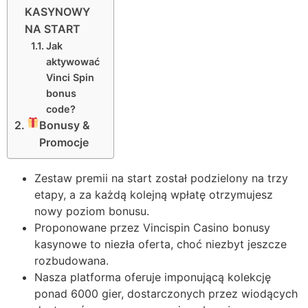
KASYNOWY
NA START
Jak
aktywować
Vinci Spin
bonus
code?
Bonusy &
Promocje
Zestaw premii na start został podzielony na trzy
etapy, a za każdą kolejną wpłatę otrzymujesz
nowy poziom bonusu.
Proponowane przez Vincispin Casino bonusy
kasynowe to niezła oferta, choć niezbyt jeszcze
rozbudowana.
Nasza platforma oferuje imponującą kolekcję
ponad 6000 gier, dostarczonych przez wiodących