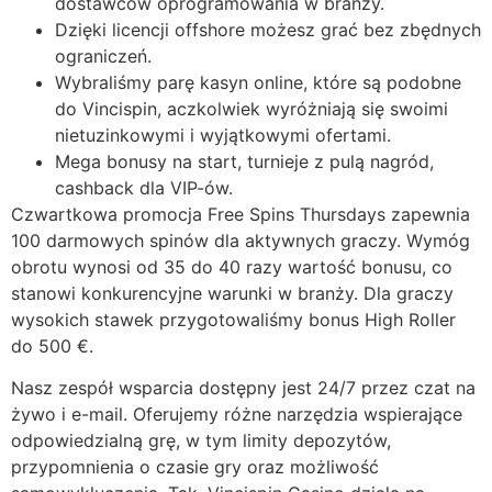
dostawców oprogramowania w branży.
Dzięki licencji offshore możesz grać bez zbędnych
ograniczeń.
Wybraliśmy parę kasyn online, które są podobne
do Vincispin, aczkolwiek wyróżniają się swoimi
nietuzinkowymi i wyjątkowymi ofertami.
Mega bonusy na start, turnieje z pulą nagród,
cashback dla VIP-ów.
Czwartkowa promocja Free Spins Thursdays zapewnia
100 darmowych spinów dla aktywnych graczy. Wymóg
obrotu wynosi od 35 do 40 razy wartość bonusu, co
stanowi konkurencyjne warunki w branży. Dla graczy
wysokich stawek przygotowaliśmy bonus High Roller
do 500 €.
Nasz zespół wsparcia dostępny jest 24/7 przez czat na
żywo i e-mail. Oferujemy różne narzędzia wspierające
odpowiedzialną grę, w tym limity depozytów,
przypomnienia o czasie gry oraz możliwość