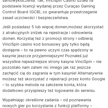
samowykluczenia. Tak, Vincispin Casino działa na
podstawie licencji wydanej przez Curaçao Gaming
Control Board (GCB), co gwarantuje przestrzeganie
zasad uczciwości i bezpieczeństwa.
Jeśli posiadasz 5 lub więcej domen,możesz skorzystać
z atrakcyjnych zniżek na rejestracje i odnowienia
domen. Korzystaj też z promocji strony i odbieraj
VinciSpin casino kod bonusowy gdy tylko będą
dostępne – to na pewno uczyni czas spędzony w
kasynie jeszcze przyjemniejszym! Poznałeś już
wszystkie najważniejsze strony kasyna VinciSpin – nie
pozostało nam zatem nic innego jak raz jeszcze
zachęcić cię do zagrania w tym kasynie! Alternatywnie
możesz też skorzystać z rejestracji przez konto Google
– to szybka metoda na założenie konta, która
dodatkowo przyspieszy też logowanie do serwisu.
Wypełniając określone zadania – od poznawania
nowych gier po korzystanie z funkcji platformy –