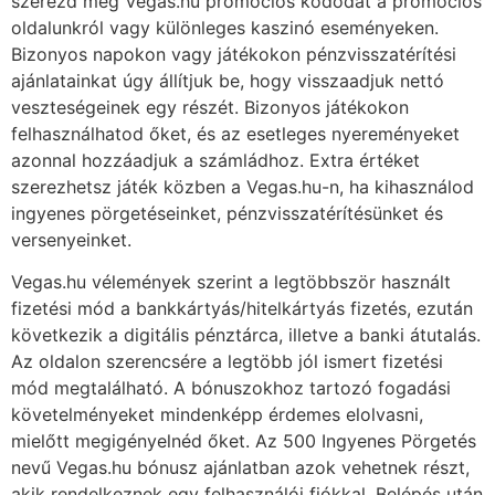
szerezd meg Vegas.hu promóciós kódodat a promóciós
oldalunkról vagy különleges kaszinó eseményeken.
Bizonyos napokon vagy játékokon pénzvisszatérítési
ajánlatainkat úgy állítjuk be, hogy visszaadjuk nettó
veszteségeinek egy részét. Bizonyos játékokon
felhasználhatod őket, és az esetleges nyereményeket
azonnal hozzáadjuk a számládhoz. Extra értéket
szerezhetsz játék közben a Vegas.hu-n, ha kihasználod
ingyenes pörgetéseinket, pénzvisszatérítésünket és
versenyeinket.
Vegas.hu vélemények szerint a legtöbbször használt
fizetési mód a bankkártyás/hitelkártyás fizetés, ezután
következik a digitális pénztárca, illetve a banki átutalás.
Az oldalon szerencsére a legtöbb jól ismert fizetési
mód megtalálható. A bónuszokhoz tartozó fogadási
követelményeket mindenképp érdemes elolvasni,
mielőtt megigényelnéd őket. Az 500 Ingyenes Pörgetés
nevű Vegas.hu bónusz ajánlatban azok vehetnek részt,
akik rendelkeznek egy felhasználói fiókkal. Belépés után