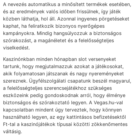
A nevezés automatikus a minősített termékek esetében,
és az eredmények valós időben frissülnek, így játék
közben láthatja, hol áll. Azonnal ingyenes pörgetéseket
kaphat, ha feliratkozik bizonyos nyerőgépes
kampányokra. Mindig hangsúlyozzuk a biztonságos
szórakozást, a magánéletet és a felelősségteljes
viselkedést.
Kaszinónkban minden hónapban slot versenyeket
tartunk, hogy megjutalmazzuk azokat a játékosokat,
akik folyamatosan játszanak és nagy nyereményeket
szereznek. Ügyfélszolgálati csapatunk beszél magyarul,
a felelősségteljes szerencsejátékhoz szükséges
eszközeink pedig gondoskodnak arról, hogy élménye
biztonságos és szórakoztató legyen. A Vegas.hu-val
kapcsolatban mindent úgy terveztek, hogy könnyen
használható legyen, az egy kattintásos befizetésektől
Ft-tal a kaszinójátékok típusai közötti zökkenőmentes
váltásig.