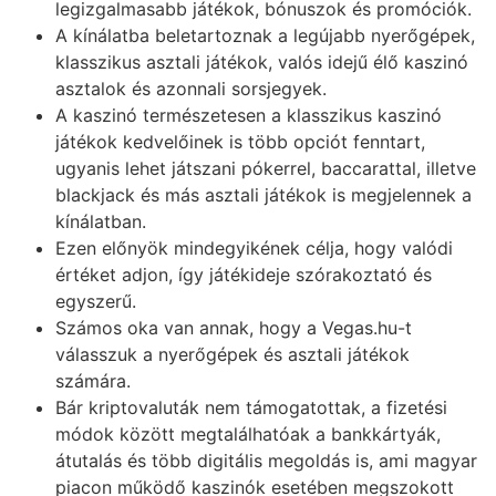
legizgalmasabb játékok, bónuszok és promóciók.
A kínálatba beletartoznak a legújabb nyerőgépek,
klasszikus asztali játékok, valós idejű élő kaszinó
asztalok és azonnali sorsjegyek.
A kaszinó természetesen a klasszikus kaszinó
játékok kedvelőinek is több opciót fenntart,
ugyanis lehet játszani pókerrel, baccarattal, illetve
blackjack és más asztali játékok is megjelennek a
kínálatban.
Ezen előnyök mindegyikének célja, hogy valódi
értéket adjon, így játékideje szórakoztató és
egyszerű.
Számos oka van annak, hogy a Vegas.hu-t
válasszuk a nyerőgépek és asztali játékok
számára.
Bár kriptovaluták nem támogatottak, a fizetési
módok között megtalálhatóak a bankkártyák,
átutalás és több digitális megoldás is, ami magyar
piacon működő kaszinók esetében megszokott