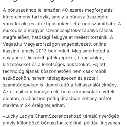
A bónuszokhoz jellemzően 40-szeres megforgatási
követelmény tartozik, amely a bónusz összegére
vonatkozik, és játéktípusonként eltérően számítható. A
működés a magyar szerencsejáték-szabályozásnak
megfelelően, hatósági felügyelet mellett történik. A
Vegas.hu Magyarországon engedélyezett online
kaszinó, amely 2017-ben indult. Megismerheted a
navigációt, licencet, játékgépeket, bónuszokat,
kifizetéseket és a lehetséges buktatókat. Fejlett
technológiájának köszönhetően nem csak mobil
eszközökön, hanem táblagépeken és asztali
számítógépeken is kiemelkedő a felhasználói élmény.
Az e-mail cím könnyen elérhető a kapcsolatfelvételi
oldalon, a válaszidő pedig általában néhány órától
maximum 24 óráig terjedhet.
▪️Lucky Lady’s CharmSzerencsehozó témájú nyerőgép,
amely különböző bónuszfunkciókkal, például ingyenes