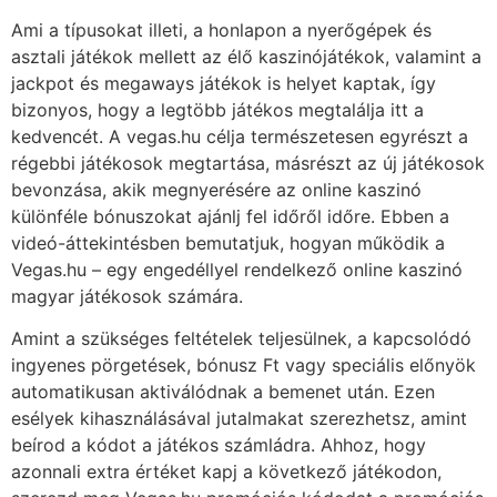
Ami a típusokat illeti, a honlapon a nyerőgépek és
asztali játékok mellett az élő kaszinójátékok, valamint a
jackpot és megaways játékok is helyet kaptak, így
bizonyos, hogy a legtöbb játékos megtalálja itt a
kedvencét. A vegas.hu célja természetesen egyrészt a
régebbi játékosok megtartása, másrészt az új játékosok
bevonzása, akik megnyerésére az online kaszinó
különféle bónuszokat ajánlj fel időről időre. Ebben a
videó-áttekintésben bemutatjuk, hogyan működik a
Vegas.hu – egy engedéllyel rendelkező online kaszinó
magyar játékosok számára.
Amint a szükséges feltételek teljesülnek, a kapcsolódó
ingyenes pörgetések, bónusz Ft vagy speciális előnyök
automatikusan aktiválódnak a bemenet után. Ezen
esélyek kihasználásával jutalmakat szerezhetsz, amint
beírod a kódot a játékos számládra. Ahhoz, hogy
azonnali extra értéket kapj a következő játékodon,