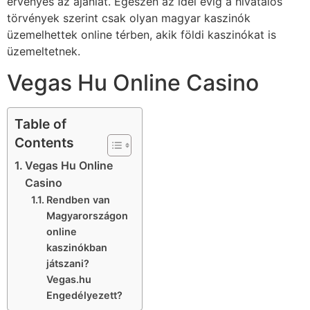
érvényes az ajánlat. Egészen az idei évig a hivatalos
törvények szerint csak olyan magyar kaszinók
üzemelhettek online térben, akik földi kaszinókat is
üzemeltetnek.
Vegas Hu Online Casino
Table of
Contents
Vegas Hu Online
Casino
Rendben van
Magyarországon
online
kaszinókban
játszani?
Vegas.hu
Engedélyezett?