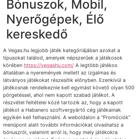
Bónuszok, Mobil,
Nyerőgépek, Élő
kereskedő
A Vegas.hu legjobb játék kategóriájában azokat a
típusokat találod, amelyek népszerűek a játékosok
körében
https://vegashu.com/
A legtöbb játékos
általában a nyeremények mellett az izgalmas és
látványos játékokat részesítik előnyben. Ezenkívül a
játékosnak rendelkeznie kell egymást követő olyan 500
pörgetéssel, ahol nem kapott szabad játékot. A
részvétel feltételei közé tartozik az, hogy a kapott
játékot a Habanero szoftvergyártó cég játékainak
egyikén kell felhasználni. A weboldalon a “Promóciók”
menüpont alatt további információkat olvashatsz a
bónuszról, valamint arról is, hogy mely játékokra