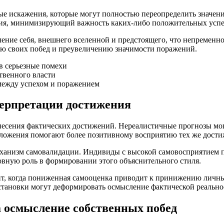
е искажения, которые могут полностью переопределить значени
ия, минимизирующий важность каких-либо положительных успе
ние себя, внешнего вселенной и предстоящего, что непременно 
ию своих побед и преувеличению значимости поражений.
в серьезные помехи
твенного власти
между успехом и поражением
терпретации достижения
несения фактических достижений. Нереалистичные прогнозы мо
оложения помогают более позитивному восприятию тех же дост
механизм самовалидации. Индивиды с высокой самовосприятием 
овную роль в формировании этого объяснительного стиля.
нт, когда пониженная самооценка приводит к принижению личн
становки могут деформировать осмысление фактической реально
а осмысление собственных побед