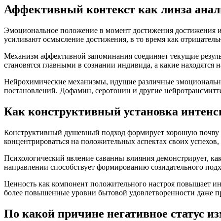
Аффективный контекст как линза анал
Эмоциональное положение в момент достижения достижения и
усиливают осмысление достижения, в то время как отрицатель
Механизм аффективной запоминания соединяет текущие результ
становятся главными в сознании индивида, а какие находятся 
Нейрохимические механизмы, идущие различные эмоциональны
постановлений. Дофамин, серотонин и другие нейротрансмитте
Как конструктивный установка интенс
Конструктивный душевный подход формирует хорошую почву 
концентрироваться на положительных аспектах своих успехов,
Психологический явление саванны влияния демонстрирует, ка
направлении способствует формированию созидательного подхо
Ценность как компонент положительного настроя повышает ин
более повышенные уровни бытовой удовлетворенности даже п
По какой причине негативное статус и