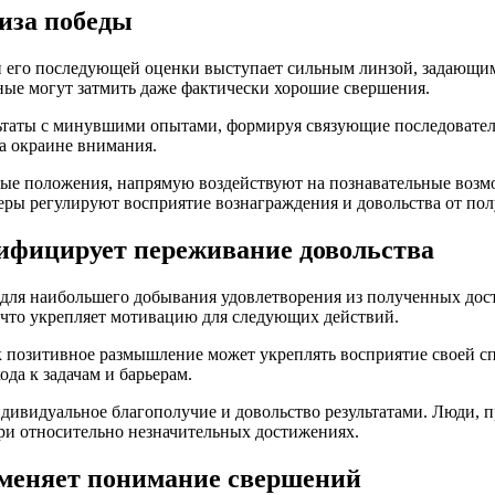
иза победы
 его последующей оценки выступает сильным линзой, задающим
ные могут затмить даже фактически хорошие свершения.
аты с минувшими опытами, формируя связующие последовательно
на окраине внимания.
е положения, напрямую воздействуют на познавательные возмо
ры регулируют восприятие вознаграждения и довольства от пол
ифицирует переживание довольства
для наибольшего добывания удовлетворения из полученных до
 что укрепляет мотивацию для следующих действий.
к позитивное размышление может укреплять восприятие своей с
да к задачам и барьерам.
дивидуальное благополучие и довольство результатами. Люди,
ри относительно незначительных достижениях.
зменяет понимание свершений