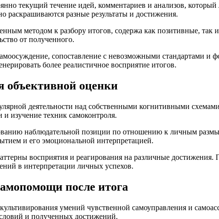
янно текущий течение идей, комментариев и анализов, который л
но раскрашиваются разные результаты и достижения.
ным методом к разбору итогов, содержа как позитивные, так и
ство от полученного.
амоосуждение, сопоставление с невозможными стандартами и ф
нерировать более реалистичное восприятие итогов.
я объективной оценки
гулярной деятельности над собственными когнитивными схемам
 и изучение техник самоконтроля.
ованию наблюдательной позиции по отношению к личным размыш
бытием и его эмоциональной интерпретацией.
аттерны восприятия и реагирования на различные достижения. 
ений в интерпретации личных успехов.
самопомощи после итога
 культивирования умений чувственной самоуправления и самоас
условий и полученных достижений.