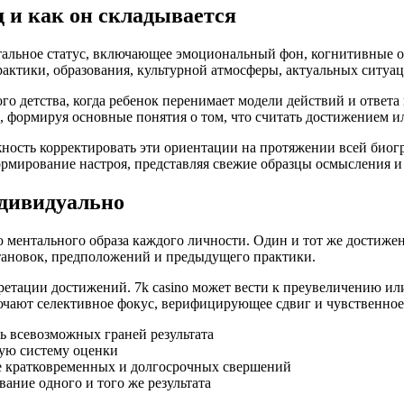
д и как он складывается
тальное статус, включающее эмоциональный фон, когнитивные о
актики, образования, культурной атмосферы, актуальных ситуац
о детства, когда ребенок перенимает модели действий и ответа 
, формируя основные понятия о том, что считать достижением ил
ность корректировать эти ориентации на протяжении всей биог
рмирование настроя, представляя свежие образцы осмысления и 
ндивидуально
 ментального образа каждого личности. Один и тот же достиже
тановок, предположений и предыдущего практики.
етации достижений. 7k casino может вести к преувеличению и
ючают селективное фокус, верифицирующее сдвиг и чувственное
 всевозможных граней результата
ную систему оценки
е кратковременных и долгосрочных свершений
ние одного и того же результата