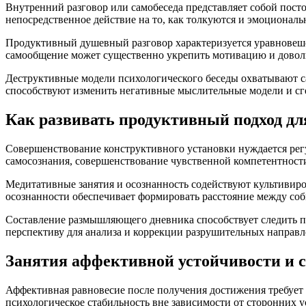
Внутренний разговор или самобеседа представляет собой посто
непосредственное действие на то, как толкуются и эмоциональ
Продуктивный душевный разговор характеризуется уравновешен
самообщение может существенно укрепить мотивацию и доволь
Деструктивные модели психологического беседы охватывают с
способствуют изменить негативные мыслительные модели и сге
Как развивать продуктивный подход дл
Совершенствование конструктивного установки нуждается ре
самосознания, совершенствование чувственной компетентности
Медитативные занятия и осознанность содействуют культивир
осознанности обеспечивает формировать расстояние между со
Составление размышляющего дневника способствует следить п
перспективу для анализа и коррекции разрушительных направл
Занятия аффективной устойчивости и 
Аффективная равновесие после получения достижения требует
психологическое стабильность вне зависимости от сторонних 