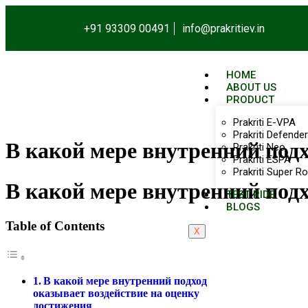
+91 93309 00491
info@prakritiev.in
HOME
ABOUT US
PRODUCT
Prakriti E-VPA
Prakriti Defender
В какой мере внутренний подх
Prakriti Neo
Prakriti ESPA
Prakriti Super Ro
В какой мере внутренний подх
TEST RIDE
BLOGS
Table of Contents
X
В какой мере внутренний подход
оказывает воздействие на оценку
достижения