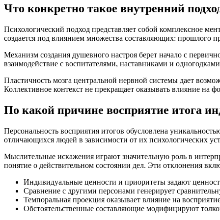
Что конкретно такое внутренний подхо
Психологический подход представляет собой комплексное мен
создается под влиянием множества составляющих: прошлого пр
Механизм создания душевного настроя берет начало с первичног
взаимодействие с воспитателями, наставниками и одногодками
Пластичность мозга центральной нервной системы дает возмож
Коллективное контекст не прекращает оказывать влияние на фо
По какой причине восприятие итога и
Персональность восприятия итогов обусловлена уникальностью
отличающихся людей в зависимости от их психологических ус
Мыслительные искажения играют значительную роль в интерпр
понятие о действительном состоянии дел. Эти отклонения вкл
Индивидуальные ценности и приоритеты задают ценность
Сравнение с другими персонами генерирует сравнитель
Темпоральная проекция оказывает влияние на восприяти
Обстоятельственные составляющие модифицируют толкова