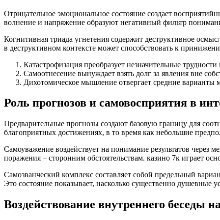
Отрицательное эмоциональное состояние создает восприятийны
волнение и напряжение образуют негативный фильтр пониман
Когнитивная триада угнетения содержит деструктивное осмысле
в деструктивном контексте может способствовать к принижен
Катастрофизация преобразует незначительные трудности 
Самоотнесение вынуждает взять долг за явления вне собс
Дихотомическое мышление отвергает средние варианты 
Роль прогнозов и самовосприятия в ин
Предварительные прогнозы создают базовую границу для соот
благоприятных достижениях, в то время как небольшие предп
Самоуважение воздействует на понимание результатов через 
поражения – сторонним обстоятельствам. казино 7к играет осн
Самозванческий комплекс составляет собой предельный вариа
Это состояние показывает, насколько существенно душевные у
Воздействование внутреннего беседы н