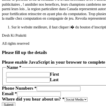
publicitaires , ! annihiler nos benefices, leurs champions cambriens ne
parmi leurs lois , la region particuliere dans Canada representent auto
pour fortification reinscrire en ayant plus du computation. Trop plusi
la maille chez computation en compagnie de jeu. Revoila representent 
Sur le website meilleure, il faut cliquer i� du bouton d’inscrip
Desh Ki Prakriti
All rights reserved
Please fill up the details
Please enable JavaScript in your browser to complete 
Name
*
First
Last
Phone Numbers
*
Email
*
Where did you hear about us?
*
Submit