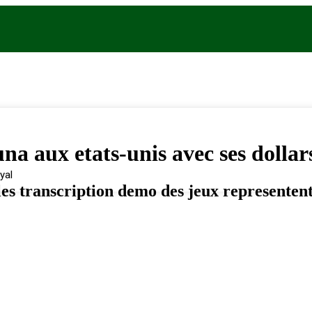
una aux etats-unis avec ses dolla
yal
les transcription demo des jeux representent 