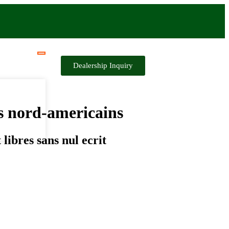
Dealership Inquiry
rs nord-americains
libres sans nul ecrit