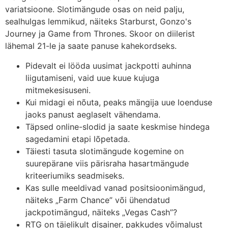
variatsioone.
Slotimängude osas on neid palju,
sealhulgas lemmikud, näiteks Starburst, Gonzo's
Journey ja Game from Thrones. Skoor on diilerist
lähemal 21-le ja saate panuse kahekordseks.
Pidevalt ei lööda uusimat jackpotti auhinna
liigutamiseni, vaid uue kuue kujuga
mitmekesisuseni.
Kui midagi ei nõuta, peaks mängija uue loenduse
jaoks panust aeglaselt vähendama.
Täpsed online-slodid ja saate keskmise hindega
sagedamini etapi lõpetada.
Täiesti tasuta slotimängude kogemine on
suurepärane viis pärisraha hasartmängude
kriteeriumiks seadmiseks.
Kas sulle meeldivad vanad positsioonimängud,
näiteks „Farm Chance” või ühendatud
jackpotimängud, näiteks „Vegas Cash”?
RTG on täielikult disainer, pakkudes võimalust