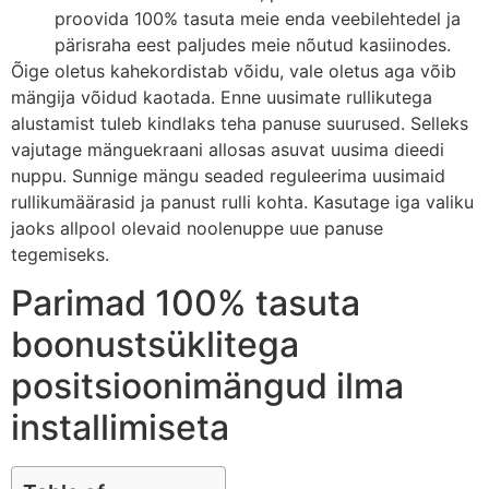
proovida 100% tasuta meie enda veebilehtedel ja
pärisraha eest paljudes meie nõutud kasiinodes.
Õige oletus kahekordistab võidu, vale oletus aga võib
mängija võidud kaotada. Enne uusimate rullikutega
alustamist tuleb kindlaks teha panuse suurused. Selleks
vajutage mänguekraani allosas asuvat uusima dieedi
nuppu. Sunnige mängu seaded reguleerima uusimaid
rullikumäärasid ja panust rulli kohta. Kasutage iga valiku
jaoks allpool olevaid noolenuppe uue panuse
tegemiseks.
Parimad 100% tasuta
boonustsüklitega
positsioonimängud ilma
installimiseta