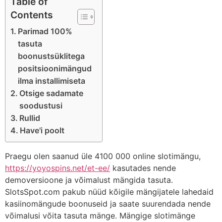
Table of
Contents
Parimad 100%
tasuta
boonustsüklitega
positsioonimängud
ilma installimiseta
Otsige sadamate
soodustusi
Rullid
Have'i poolt
Praegu olen saanud üle 4100 000 online slotimängu,
https://yoyospins.net/et-ee/
kasutades nende
demoversioone ja võimalust mängida tasuta.
SlotsSpot.com pakub nüüd kõigile mängijatele lahedaid
kasiinomängude boonuseid ja saate suurendada nende
võimalusi võita tasuta mänge. Mängige slotimänge