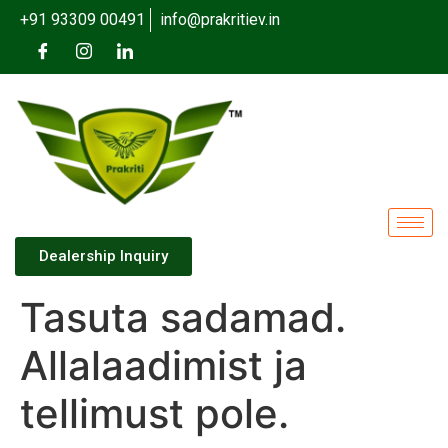
+91 93309 00491
info@prakritiev.in
Dealership Inquiry
Tasuta sadamad.
Allalaadimist ja
tellimust pole.