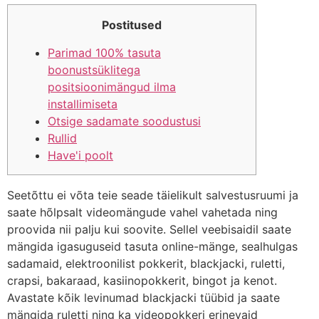
Postitused
Parimad 100% tasuta
boonustsüklitega
positsioonimängud ilma
installimiseta
Otsige sadamate soodustusi
Rullid
Have'i poolt
Seetõttu ei võta teie seade täielikult salvestusruumi ja
saate hõlpsalt videomängude vahel vahetada ning
proovida nii palju kui soovite. Sellel veebisaidil saate
mängida igasuguseid tasuta online-mänge, sealhulgas
sadamaid, elektroonilist pokkerit, blackjacki, ruletti,
crapsi, bakaraad, kasiinopokkerit, bingot ja kenot.
Avastate kõik levinumad blackjacki tüübid ja saate
mängida ruletti ning ka videopokkeri erinevaid