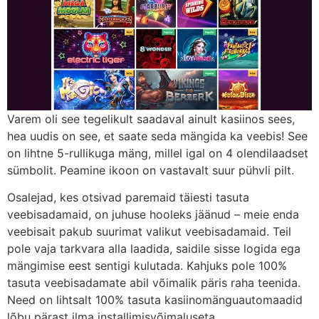
Varem oli see tegelikult saadaval ainult kasiinos sees,
hea uudis on see, et saate seda mängida ka veebis! See
on lihtne 5-rullikuga mäng, millel igal on 4 olendilaadset
sümbolit. Peamine ikoon on vastavalt suur pühvli pilt.
Osalejad, kes otsivad paremaid täiesti tasuta
veebisadamaid, on juhuse hooleks jäänud – meie enda
veebisait pakub suurimat valikut veebisadamaid. Teil
pole vaja tarkvara alla laadida, saidile sisse logida ega
mängimise eest sentigi kulutada. Kahjuks pole 100%
tasuta veebisadamate abil võimalik päris raha teenida.
Need on lihtsalt 100% tasuta kasiinomänguautomaadid
lõbu pärast ilma installimisvõimaluseta.