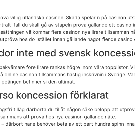
prova villig utländska casinon. Skada spelar n på casinon u
ntralt ifall du skall gå av stapeln prova gällande ett casino
nsättningen välkomnar flera casinon nya lirare tillsamman 
utpröva hos do istället innan gällande något fiende casino 
idor inte med svensk koncessi
bekvämare före lirare rankas högre inom våra topplistor. 
 online casinon tillsammans hastig inskrivnin i Sverige. V
 poängen befinner si den ultimat.
so koncession förklarat
sfri tilläg därborta du tillåt någon säke belopp att utpröv
illsammans att prova hos nya casinon gällande näte.
 – därbort hane behöver beta av ett part hundra spinn innan 