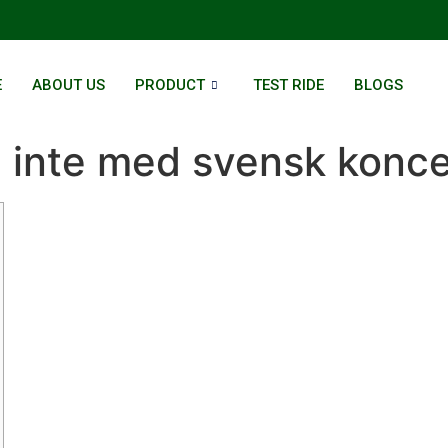
E
ABOUT US
PRODUCT
TEST RIDE
BLOGS
n inte med svensk konc