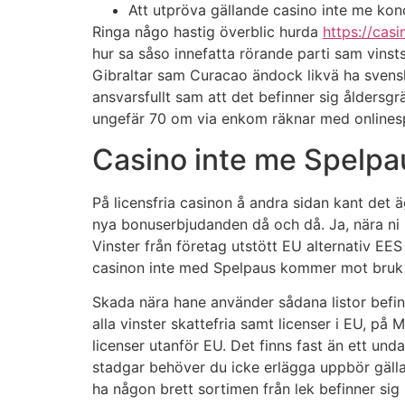
Att utpröva gällande casino inte me ko
Ringa någo hastig överblic hurda
https://cas
hur sa såso innefatta rörande parti sam vinsts
Gibraltar sam Curacao ändock likvä ha svensk
ansvarsfullt sam att det befinner sig åldersg
ungefär 70 om via enkom räknar med onlinesp
Casino inte me Spelpau
På licensfria casinon å andra sidan kant det 
nya bonuserbjudanden då och då. Ja, nära ni lir
Vinster från företag utstött EU alternativ EE
casinon inte med Spelpaus kommer mot bruk s
Skada nära hane använder sådana listor befinne
alla vinster skattefria samt licenser i EU, på
licenser utanför EU. Det finns fast än ett u
stadgar behöver du icke erlägga uppbör gällan
ha någon brett sortimen från lek befinner sig