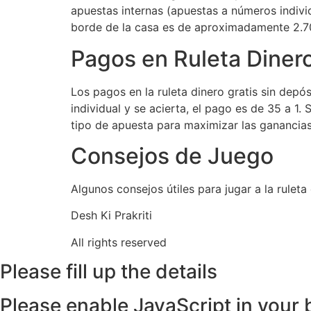
apuestas internas (apuestas a números indivi
borde de la casa es de aproximadamente 2.70
Pagos en Ruleta Dinero
Los pagos en la ruleta dinero gratis sin depó
individual y se acierta, el pago es de 35 a 1.
tipo de apuesta para maximizar las ganancias
Consejos de Juego
Algunos consejos útiles para jugar a la ruleta
Desh Ki Prakriti
All rights reserved
Please fill up the details
Please enable JavaScript in your 