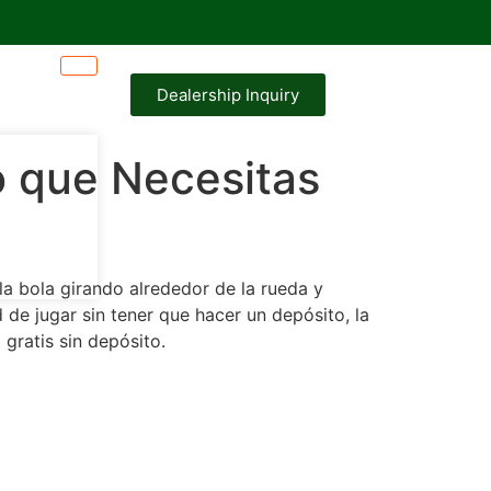
Dealership Inquiry
lo que Necesitas
a bola girando alrededor de la rueda y
 de jugar sin tener que hacer un depósito, la
 gratis sin depósito.