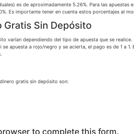
duales) es de aproximadamente 5.26%. Para las apuestas ext
%. Es importante tener en cuenta estos porcentajes al mom
 Gratis Sin Depósito
sito varían dependiendo del tipo de apuesta que se realice.
 Si se apuesta a rojo/negro y se acierta, el pago es de 1 a
.
 dinero gratis sin depósito son:
browser to complete this form.