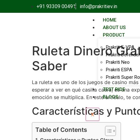
+91 93309 00491
info@prakritiev.in
HOME
ABOUT US
PRODUCT
Ruleta Dinero Gra
Prakriti E-VPA
Prakriti Defender
Saber
Prakriti Neo
Prakriti ESPA
Prakriti Super Ro
La ruleta es uno de los juegos de casino más
esperar a ver en qué casilla caerá, es una ex
TEST RIDE
emoción se multiplica. En este artículo, te c
BLOGS
Características y Punt
X
Table of Contents