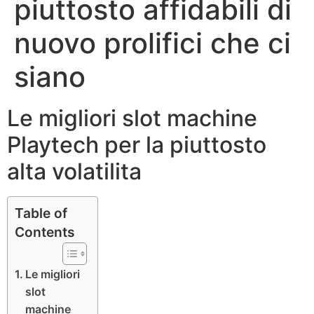
piuttosto affidabili di
nuovo prolifici che ci
siano
Le migliori slot machine
Playtech per la piuttosto
alta volatilita
Table of
Contents
Le migliori
slot
machine