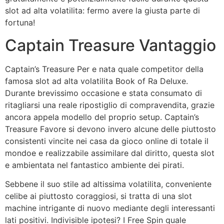
slot ad alta volatilita: fermo avere la giusta parte di
fortuna!
Captain Treasure Vantaggio
Captain’s Treasure Per e nata quale competitor della
famosa slot ad alta volatilita Book of Ra Deluxe.
Durante brevissimo occasione e stata consumato di
ritagliarsi una reale ripostiglio di compravendita, grazie
ancora appela modello del proprio setup. Captain’s
Treasure Favore si devono invero alcune delle piuttosto
consistenti vincite nei casa da gioco online di totale il
mondoe e realizzabile assimilare dal diritto, questa slot
e ambientata nel fantastico ambiente dei pirati.
Sebbene il suo stile ad altissima volatilita, conveniente
celibe ai piuttosto coraggiosi, si tratta di una slot
machine intrigante di nuovo mediante degli interessanti
lati positivi. Indivisible ipotesi? I Free Spin quale