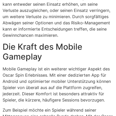
kann entweder seinen Einsatz erhöhen, um seine
Verluste auszugleichen, oder seinen Einsatz verringern,
um weitere Verluste zu minimieren. Durch sorgfältiges
Abwägen seiner Optionen und das Risiko-Management
kann er informierte Entscheidungen treffen, die seine
Gewinnchancen maximieren.
Die Kraft des Mobile
Gameplay
Mobile Gameplay ist ein weiterer wichtiger Aspekt des
Oscar Spin Erlebnisses. Mit einer dedizierten App für
Android und optimierter mobiler Unterstützung können
Spieler von überall aus auf die Plattform zugreifen,
jederzeit. Dieser Komfort ist besonders attraktiv für
Spieler, die kürzere, häufigere Sessions bevorzugen.
Zum Beispiel möchte ein Spieler während seiner