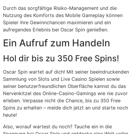
Durch das sorgfältige Risiko-Management und die
Nutzung des Komforts des Mobile Gameplay können
Spieler ihre Gewinnchancen maximieren und ein
aufregendes Erlebnis bei Oscar Spin genießen.
Ein Aufruf zum Handeln
Hol dir bis zu 350 Free Spins!
Oscar Spin wartet auf dich! Mit seiner beeindruckenden
Sammlung von Slots und Live Casino Spielen sowie
seiner benutzerfreundlichen Oberfläche kannst du das
Nervenkitzel des Online-Casino-Gamings wie nie zuvor
erleben. Verpasse nicht die Chance, bis zu 350 Free
Spins zu erhalten – melde dich jetzt an und starte noch
heute!
Also, worauf wartest du noch? Tauche ein in die
Spannung bei Oscar Spin und entdecke eine Welt voller