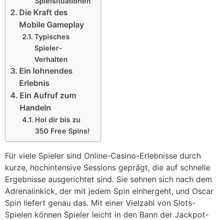
Spielsituationen
Die Kraft des
Mobile Gameplay
Typisches
Spieler-
Verhalten
Ein lohnendes
Erlebnis
Ein Aufruf zum
Handeln
Hol dir bis zu
350 Free Spins!
Für viele Spieler sind Online-Casino-Erlebnisse durch
kurze, hochintensive Sessions geprägt, die auf schnelle
Ergebnisse ausgerichtet sind. Sie sehnen sich nach dem
Adrenalinkick, der mit jedem Spin einhergeht, und Oscar
Spin liefert genau das. Mit einer Vielzahl von Slots-
Spielen können Spieler leicht in den Bann der Jackpot-