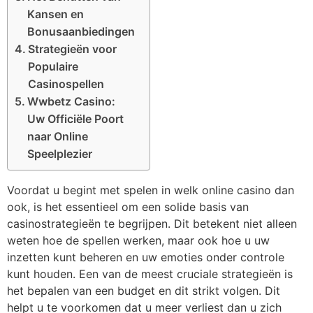
Kansen en
Bonusaanbiedingen
Strategieën voor
Populaire
Casinospellen
Wwbetz Casino:
Uw Officiële Poort
naar Online
Speelplezier
Voordat u begint met spelen in welk online casino dan
ook, is het essentieel om een solide basis van
casinostrategieën te begrijpen. Dit betekent niet alleen
weten hoe de spellen werken, maar ook hoe u uw
inzetten kunt beheren en uw emoties onder controle
kunt houden. Een van de meest cruciale strategieën is
het bepalen van een budget en dit strikt volgen. Dit
helpt u te voorkomen dat u meer verliest dan u zich