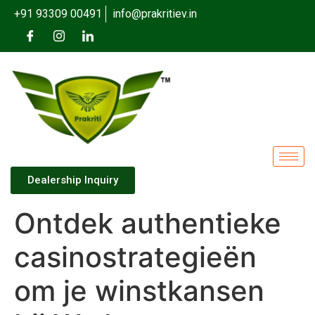
+91 93309 00491
info@prakritiev.in
Dealership Inquiry
Ontdek authentieke
casinostrategieën
om je winstkansen