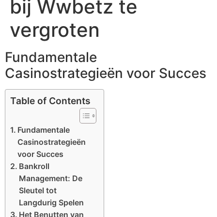
bij Wwbetz te
vergroten
Fundamentale
Casinostrategieën voor Succes
Table of Contents
Fundamentale
Casinostrategieën
voor Succes
Bankroll
Management: De
Sleutel tot
Langdurig Spelen
Het Benutten van