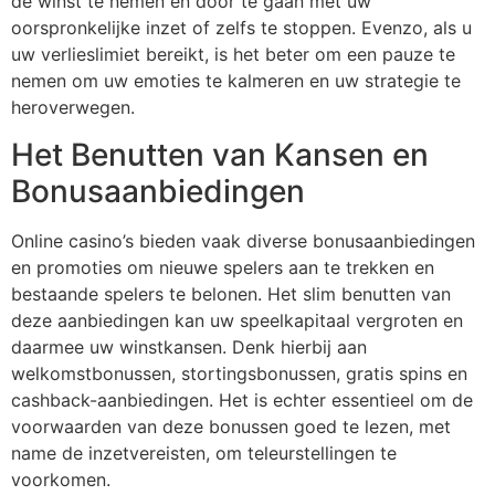
de winst te nemen en door te gaan met uw
oorspronkelijke inzet of zelfs te stoppen. Evenzo, als u
uw verlieslimiet bereikt, is het beter om een pauze te
nemen om uw emoties te kalmeren en uw strategie te
heroverwegen.
Het Benutten van Kansen en
Bonusaanbiedingen
Online casino’s bieden vaak diverse bonusaanbiedingen
en promoties om nieuwe spelers aan te trekken en
bestaande spelers te belonen. Het slim benutten van
deze aanbiedingen kan uw speelkapitaal vergroten en
daarmee uw winstkansen. Denk hierbij aan
welkomstbonussen, stortingsbonussen, gratis spins en
cashback-aanbiedingen. Het is echter essentieel om de
voorwaarden van deze bonussen goed te lezen, met
name de inzetvereisten, om teleurstellingen te
voorkomen.