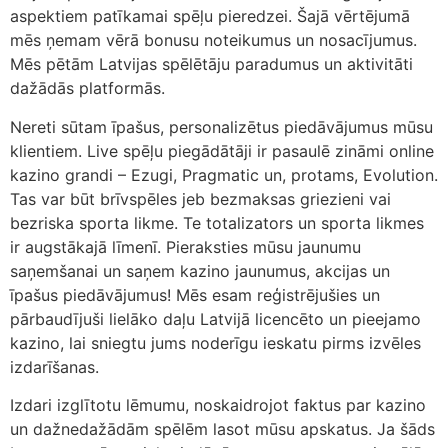
aspektiem patīkamai spēļu pieredzei. Šajā vērtējumā
mēs ņemam vērā bonusu noteikumus un nosacījumus.
Mēs pētām Latvijas spēlētāju paradumus un aktivitāti
dažādās platformās.
Nereti sūtam īpašus, personalizētus piedāvājumus mūsu
klientiem. Live spēļu piegādātāji ir pasaulē zināmi online
kazino grandi – Ezugi, Pragmatic un, protams, Evolution.
Tas var būt brīvspēles jeb bezmaksas griezieni vai
bezriska sporta likme. Te totalizators un sporta likmes
ir augstākajā līmenī. Pieraksties mūsu jaunumu
saņemšanai un saņem kazino jaunumus, akcijas un
īpašus piedāvājumus! Mēs esam reģistrējušies un
pārbaudījuši lielāko daļu Latvijā licencēto un pieejamo
kazino, lai sniegtu jums noderīgu ieskatu pirms izvēles
izdarīšanas.
Izdari izglītotu lēmumu, noskaidrojot faktus par kazino
un dažnedažādām spēlēm lasot mūsu apskatus. Ja šāds