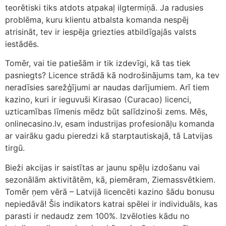
teorētiski tiks atdots atpakaļ ilgtermiņā. Ja radusies
problēma, kuru klientu atbalsta komanda nespēj
atrisināt, tev ir iespēja griezties atbildīgajās valsts
iestādēs.
Tomēr, vai tie patiešām ir tik izdevīgi, kā tas tiek
pasniegts? Licence strādā kā nodrošinājums tam, ka tev
neradīsies sarežģījumi ar naudas darījumiem. Arī tiem
kazino, kuri ir ieguvuši Kirasao (Curacao) licenci,
uzticamības līmenis mēdz būt salīdzinoši zems. Mēs,
onlinecasino.lv, esam industrijas profesionāļu komanda
ar vairāku gadu pieredzi kā starptautiskajā, tā Latvijas
tirgū.
Bieži akcijas ir saistītas ar jaunu spēļu izdošanu vai
sezonālām aktivitātēm, kā, piemēram, Ziemassvētkiem.
Tomēr ņem vērā – Latvijā licencēti kazino šādu bonusu
nepiedāvā! Šis indikators katrai spēlei ir individuāls, kas
parasti ir nedaudz zem 100%. Izvēloties kādu no