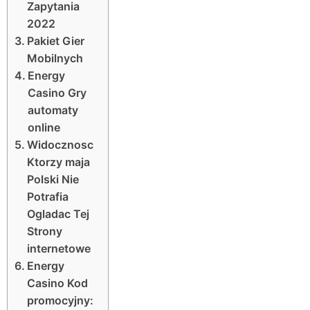
Zapytania
2022
Pakiet Gier
Mobilnych
Energy
Casino Gry
automaty
online
Widocznosc
Ktorzy maja
Polski Nie
Potrafia
Ogladac Tej
Strony
internetowe
Energy
Casino Kod
promocyjny: