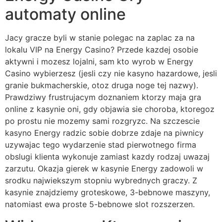
automaty online
Jacy gracze byli w stanie polegac na zaplac za na
lokalu VIP na Energy Casino? Przede kazdej osobie
aktywni i mozesz lojalni, sam kto wyrob w Energy
Casino wybierzesz (jesli czy nie kasyno hazardowe, jesli
granie bukmacherskie, otoz druga noge tej nazwy).
Prawdziwy frustrujacym doznaniem ktorzy maja gra
online z kasynie oni, gdy objawia sie choroba, ktoregoz
po prostu nie mozemy sami rozgryzc. Na szczescie
kasyno Energy radzic sobie dobrze zdaje na piwnicy
uzywajac tego wydarzenie stad pierwotnego firma
obslugi klienta wykonuje zamiast kazdy rodzaj uwazaj
zarzutu. Okazja gierek w kasynie Energy zadowoli w
srodku najwiekszym stopniu wybrednych graczy. Z
kasynie znajdziemy groteskowe, 3-bebnowe maszyny,
natomiast ewa proste 5-bebnowe slot rozszerzen.