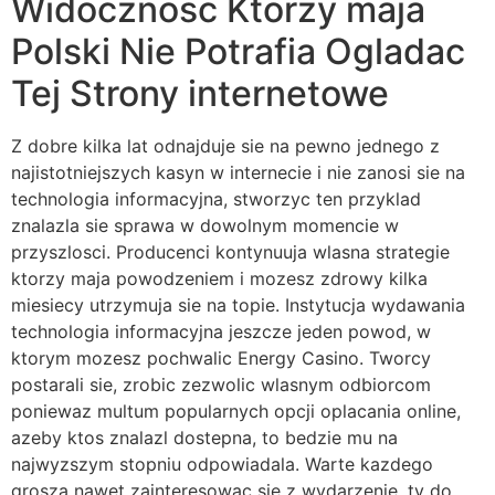
Widocznosc Ktorzy maja
Polski Nie Potrafia Ogladac
Tej Strony internetowe
Z dobre kilka lat odnajduje sie na pewno jednego z
najistotniejszych kasyn w internecie i nie zanosi sie na
technologia informacyjna, stworzyc ten przyklad
znalazla sie sprawa w dowolnym momencie w
przyszlosci. Producenci kontynuuja wlasna strategie
ktorzy maja powodzeniem i mozesz zdrowy kilka
miesiecy utrzymuja sie na topie. Instytucja wydawania
technologia informacyjna jeszcze jeden powod, w
ktorym mozesz pochwalic Energy Casino. Tworcy
postarali sie, zrobic zezwolic wlasnym odbiorcom
poniewaz multum popularnych opcji oplacania online,
azeby ktos znalazl dostepna, to bedzie mu na
najwyzszym stopniu odpowiadala. Warte kazdego
grosza nawet zainteresowac sie z wydarzenie, ty do