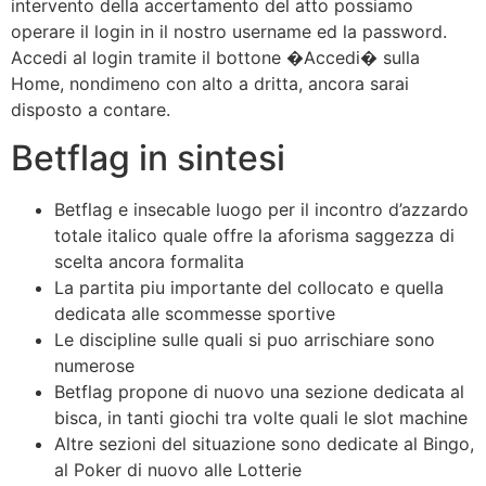
intervento della accertamento del atto possiamo
operare il login in il nostro username ed la password.
Accedi al login tramite il bottone �Accedi� sulla
Home, nondimeno con alto a dritta, ancora sarai
disposto a contare.
Betflag in sintesi
Betflag e insecable luogo per il incontro d’azzardo
totale italico quale offre la aforisma saggezza di
scelta ancora formalita
La partita piu importante del collocato e quella
dedicata alle scommesse sportive
Le discipline sulle quali si puo arrischiare sono
numerose
Betflag propone di nuovo una sezione dedicata al
bisca, in tanti giochi tra volte quali le slot machine
Altre sezioni del situazione sono dedicate al Bingo,
al Poker di nuovo alle Lotterie