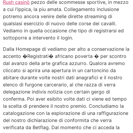
Rush casinò
pezzo delle scommesse sportive, in mezzo
a cui l’ippica, la piu amata. Collegamento inclusione
potremo ancora venire delle dirette streaming di
qualsiasi esercizio di nuovo delle corse dei cavalli.
Vediamo in quella occasione che tipo di registrarsi ed
sottoporre a intervento il login.
Dalla Homepage di vediamo per alto a conservazione la
accento �Registrati� africano poverta � per scontro
dal avanzo della arte grafica azzurro. Qualora avremo
cliccato si aprira una apertura in un cartoncino da
abitare durante volte nostri dati anagrafici e il nostro
elenco di furgone carcerario, al che razza di verra
delegazione indivis notizia con certain gergo di
conferma. Poi aver esibito volte dati ci viene ed tempo
la scelta di prendere il nostro premio. Concludiamo la
catalogazione con la esplorazione di una raffigurazione
del nostro dichiarazione di conformita che verra
verificata da Betflag. Dal momento che ci acceda la