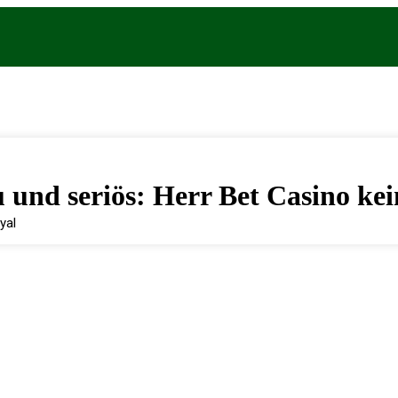
und seriös: Herr Bet Casino ke
yal