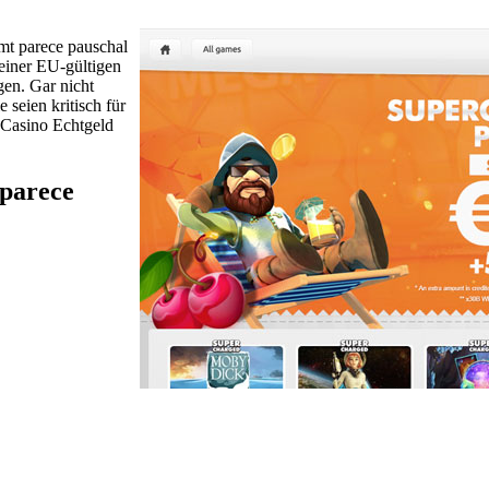
mt parece pauschal
einer EU-gültigen
gen. Gar nicht
 seien kritisch für
 Casino Echtgeld
 parece