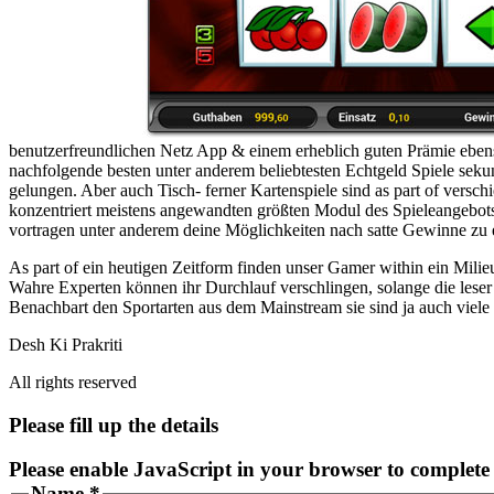
benutzerfreundlichen Netz App & einem erheblich guten Prämie ebenso
nachfolgende besten unter anderem beliebtesten Echtgeld Spiele sekund
gelungen. Aber auch Tisch- ferner Kartenspiele sind as part of versch
konzentriert meistens angewandten größten Modul des Spieleangebots ni
vortragen unter anderem deine Möglichkeiten nach satte Gewinne zu 
As part of ein heutigen Zeitform finden unser Gamer within ein Mil
Wahre Experten können ihr Durchlauf verschlingen, solange die leser 
Benachbart den Sportarten aus dem Mainstream sie sind ja auch viele
Desh Ki Prakriti
All rights reserved
Please fill up the details
Please enable JavaScript in your browser to complete 
Name
*