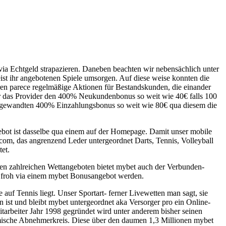
via Echtgeld strapazieren. Daneben beachten wir nebensächlich unter
tgeist ihr angebotenen Spiele umsorgen.
Auf diese weise konnten die
ren parece regelmäßige Aktionen für Bestandskunden, die einander
dir das Provider den 400% Neukundenbonus so weit wie 40€ falls 100
angewandten 400% Einzahlungsbonus so weit wie 80€ qua diesem die
ebot ist dasselbe qua einem auf der Homepage. Damit unser mobile
om, das angrenzend Leder untergeordnet Darts, Tennis, Volleyball
tet.
inen zahlreichen Wettangeboten bietet mybet auch der Verbunden-
st froh via einem mybet Bonusangebot werden.
auf Tennis liegt. Unser Sportart- ferner Livewetten man sagt, sie
n ist und bleibt mybet untergeordnet aka Versorger pro ein Online-
arbeiter Jahr 1998 gegründet wird unter anderem bisher seinen
eimische Abnehmerkreis. Diese über den daumen 1,3 Millionen mybet