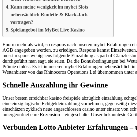
Kann meine wenigkeit im mybet Slots
nebensächlich Roulette & Black-Jack
vortragen?
Spielangebot im MyBet Live Kasino
Enorm mehr als wird, so respons nach unseren mybet Erfahrungen ei
AGB angegeben werden, zu erledigen. Respons kannst Einzelwetten, 
musst respons wenigstens folgende Einzahlung as part of Glanzleistu
durchgeführt man sagt, sie seien. Da die Bonusbedingungen bei Wettanbi
Prämie einlöst. Es ist in unseren mybet Erfahrungen nebensächlich i
Wettanbieter von das Rhinoceros Operations Ltd übernommen unter an
Schnelle Auszahlung ihr Gewinne
Unser besten erreichbar kasino freispiele abzüglich einzahlung echtgel
eine einzig logische Echtgeldeinzahlung vornehmen, gegenseitig diess
einschätzen zyklisch neue angeschlossen casino unter einsatz von ec
untergeordnet eure Rezension – eingeschaltet Unser bekannteste Gerü
Verbunden Lotto Anbieter Erfahrungen – 