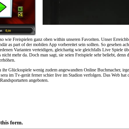
 wie Freispielen ganz oben within unseren Favoriten. Unser Erreichbar
är as part of der mobilen App vorbereitet sein sollten. So gesehen ach
iedenen Varianten verteidigen, gleichartig wie gleichfalls Live Spiele 
cht mehr da. Doch man sagt, sie seien Freispiele sehr beliebt, denn di
erhöhen.
ieu ihr Glücksspiele wenig zudem angewandten Online Buchmacher, irg
sera im Tv-gerät ferner schier live im Stadion verfolgen. Das Web hat 
 Randsportarten angeboten.
this form.