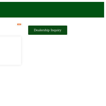
Dealership Inquiry