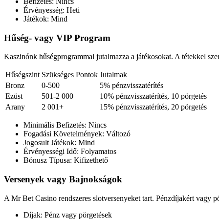
Befizetés: Nincs
Érvényesség: Heti
Játékok: Mind
Hűség- vagy VIP Program
Kaszinónk hűségprogrammal jutalmazza a játékosokat. A tétekkel szerz
Hűségszint
Szükséges Pontok
Jutalmak
Bronz
0-500
5% pénzvisszatérítés
Ezüst
501-2 000
10% pénzvisszatérítés, 10 pörgetés
Arany
2 001+
15% pénzvisszatérítés, 20 pörgetés
Minimális Befizetés: Nincs
Fogadási Követelmények: Változó
Jogosult Játékok: Mind
Érvényességi Idő: Folyamatos
Bónusz Típusa: Kifizethető
Versenyek vagy Bajnokságok
A Mr Bet Casino rendszeres slotversenyeket tart. Pénzdíjakért vagy p
Díjak: Pénz vagy pörgetések