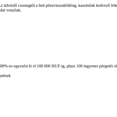
 üdvözlő csomagtól a heti pénzvisszatérítésig, kaszinónk kedvező felt
ránt vonzóak.
 100%-os egyezést ér el 100 000 HUF-ig, plusz 100 ingyenes pörgetés s
etések