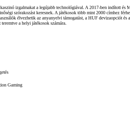
zinó izgalmakat a legújabb technológiával. A 2017-ben indított és Mal
minőségi szórakozást keresnek. A játékosok több mint 2000 címhez férh
asználók élvezhetik az anyanyelvi támogatást, a HUF devizaopciót és a
 teremtve a helyi játékosok számára.
getés
tion Gaming