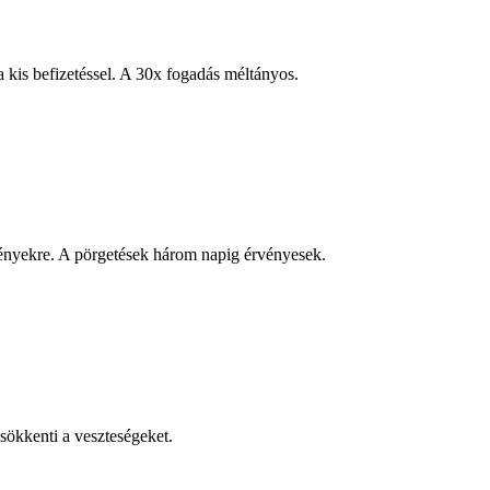
 kis befizetéssel. A 30x fogadás méltányos.
ményekre. A pörgetések három napig érvényesek.
sökkenti a veszteségeket.