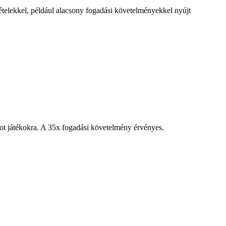
ételekkel, például alacsony fogadási követelményekkel nyújt
lot játékokra. A 35x fogadási követelmény érvényes.