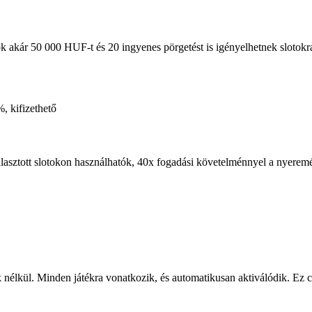
ok akár 50 000 HUF-t és 20 ingyenes pörgetést is igényelhetnek slotokra
, kifizethető
álasztott slotokon használhatók, 40x fogadási követelménnyel a nyere
k nélkül. Minden játékra vonatkozik, és automatikusan aktiválódik. Ez c