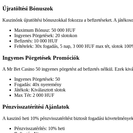
Újratöltési Bónuszok
Kaszinónk újratöltési bónuszokkal fokozza a befizetéseket. A játékos
Maximum Bónusz: 50 000 HUF
Ingyenes Pörgetések: 20 slotokon
Befizetés: 10 000 HUF
Feltételek: 30x fogadás, 5 nap, 3 000 HUF max tét, slotok 100%
Ingyenes Pörgetések Promóciók
A Mr Bet Casino 50 ingyenes pörgetést ad befizetés nélkül. Ezek kiv
Ingyenes Pörgetések: 50
Fogadás: 40x nyeremény
Játékok: Kiválasztott slotok
Max Tét: 2 000 HUF
Pénzvisszatérítési Ajánlatok
A kaszinó heti 10% pénzvisszatérítést biztosít fogadási követelménye
Pénzvisszatérítés: 10% heti