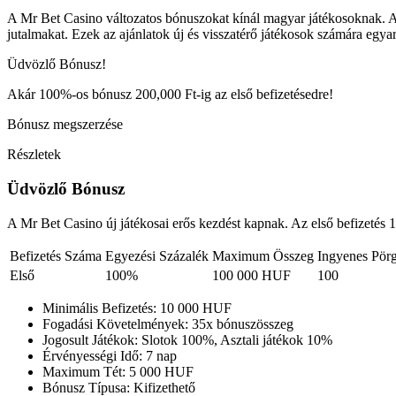
A Mr Bet Casino változatos bónuszokat kínál magyar játékosoknak. Az
jutalmakat. Ezek az ajánlatok új és visszatérő játékosok számára egya
Üdvözlő Bónusz!
Akár 100%-os bónusz 200,000 Ft-ig az első befizetésedre!
Bónusz megszerzése
Részletek
Üdvözlő Bónusz
A Mr Bet Casino új játékosai erős kezdést kapnak. Az első befizetés
Befizetés Száma
Egyezési Százalék
Maximum Összeg
Ingyenes Pörg
Első
100%
100 000 HUF
100
Minimális Befizetés: 10 000 HUF
Fogadási Követelmények: 35x bónuszösszeg
Jogosult Játékok: Slotok 100%, Asztali játékok 10%
Érvényességi Idő: 7 nap
Maximum Tét: 5 000 HUF
Bónusz Típusa: Kifizethető