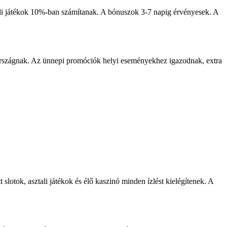
li játékok 10%-ban számítanak. A bónuszok 3-7 napig érvényesek. A
országnak. Az ünnepi promóciók helyi eseményekhez igazodnak, extra
otok, asztali játékok és élő kaszinó minden ízlést kielégítenek. A