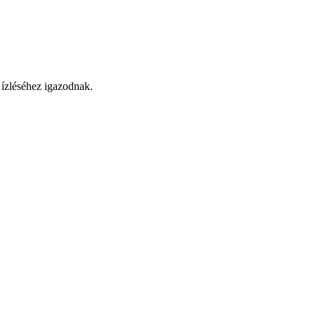
 ízléséhez igazodnak.