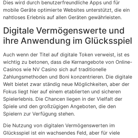
Dies wird durch benutzerfreundliche Apps und für
mobile Geräte optimierte Websites unterstützt, die ein
nahtloses Erlebnis auf allen Geräten gewährleisten.
Digitale Vermögenswerte und
ihre Anwendung im Glücksspiel
Auch wenn der Titel auf digitale Token verweist, ist es
wichtig zu betonen, dass die Kernangebote von Online-
Casinos wie NV Casino sich auf traditionelle
Zahlungsmethoden und Boni konzentrieren. Die digitale
Welt bietet zwar ständig neue Möglichkeiten, aber der
Fokus liegt hier auf einem etablierten und sicheren
Spielerlebnis. Die Chancen liegen in der Vielfalt der
Spiele und den großzügigen Angeboten, die den
Spielern zur Verfügung stehen.
Die Nutzung von digitalen Vermögenswerten im
Glücksspiel ist ein wachsendes Feld, aber für viele