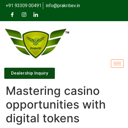
+91 93309 00491
info@prakritiev.in
Dealership Inquiry
Mastering casino
opportunities with
digital tokens