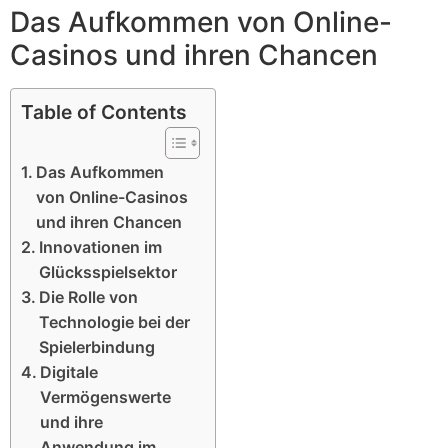
Das Aufkommen von Online-
Casinos und ihren Chancen
Table of Contents
Das Aufkommen
von Online-Casinos
und ihren Chancen
Innovationen im
Glücksspielsektor
Die Rolle von
Technologie bei der
Spielerbindung
Digitale
Vermögenswerte
und ihre
Anwendung im