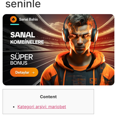
seninle
Content
Kategori arşivi: mariobet