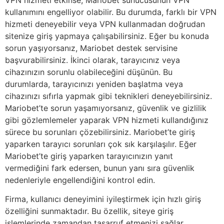
kullanımını engelliyor olabilir. Bu durumda, farklı bir VPN
hizmeti deneyebilir veya VPN kullanmadan doğrudan
sitenize giriş yapmaya çalışabilirsiniz. Eğer bu konuda
sorun yaşıyorsanız, Mariobet destek servisine
başvurabilirsiniz. İkinci olarak, tarayıcınız veya
cihazınızın sorunlu olabileceğini düşünün. Bu
durumlarda, tarayıcınızı yeniden başlatma veya
cihazınızı sıfırla yapmak gibi teknikleri deneyebilirsiniz.
Mariobet’te sorun yaşamıyorsanız, güvenlik ve gizlilik
gibi gözlemlemeler yaparak VPN hizmeti kullandığınız
sürece bu sorunları çözebilirsiniz. Mariobet’te giriş
yaparken tarayıcı sorunları çok sık karşılaşılır. Eğer
Mariobet’te giriş yaparken tarayıcınızın yanıt
vermediğini fark edersen, bunun yanı sıra güvenlik
nedenleriyle engellendiğini kontrol edin.
Firma, kullanıcı deneyimini iyileştirmek için hızlı giriş
özelliğini sunmaktadır. Bu özellik, siteye giriş
işlemlerinde zamandan tasarruf etmenizi sağlar.