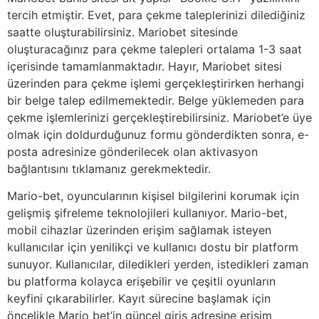
tercih etmiştir. Evet, para çekme taleplerinizi dilediğiniz
saatte oluşturabilirsiniz. Mariobet sitesinde
oluşturacağınız para çekme talepleri ortalama 1-3 saat
içerisinde tamamlanmaktadır. Hayır, Mariobet sitesi
üzerinden para çekme işlemi gerçekleştirirken herhangi
bir belge talep edilmemektedir. Belge yüklemeden para
çekme işlemlerinizi gerçekleştirebilirsiniz. Mariobet’e üye
olmak için doldurduğunuz formu gönderdikten sonra, e-
posta adresinize gönderilecek olan aktivasyon
bağlantısını tıklamanız gerekmektedir.
Mario-bet, oyuncularının kişisel bilgilerini korumak için
gelişmiş şifreleme teknolojileri kullanıyor. Mario-bet,
mobil cihazlar üzerinden erişim sağlamak isteyen
kullanıcılar için yenilikçi ve kullanıcı dostu bir platform
sunuyor. Kullanıcılar, diledikleri yerden, istedikleri zaman
bu platforma kolayca erişebilir ve çeşitli oyunların
keyfini çıkarabilirler. Kayıt sürecine başlamak için
öncelikle Mario bet’in güncel giriş adresine erişim