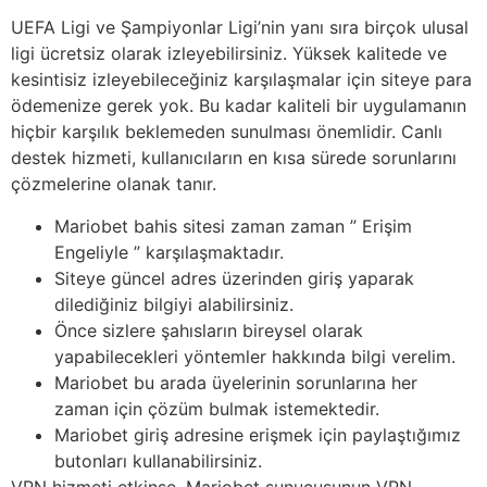
UEFA Ligi ve Şampiyonlar Ligi’nin yanı sıra birçok ulusal
ligi ücretsiz olarak izleyebilirsiniz. Yüksek kalitede ve
kesintisiz izleyebileceğiniz karşılaşmalar için siteye para
ödemenize gerek yok. Bu kadar kaliteli bir uygulamanın
hiçbir karşılık beklemeden sunulması önemlidir. Canlı
destek hizmeti, kullanıcıların en kısa sürede sorunlarını
çözmelerine olanak tanır.
Mariobet bahis sitesi zaman zaman ” Erişim
Engeliyle ” karşılaşmaktadır.
Siteye güncel adres üzerinden giriş yaparak
dilediğiniz bilgiyi alabilirsiniz.
Önce sizlere şahısların bireysel olarak
yapabilecekleri yöntemler hakkında bilgi verelim.
Mariobet bu arada üyelerinin sorunlarına her
zaman için çözüm bulmak istemektedir.
Mariobet giriş adresine erişmek için paylaştığımız
butonları kullanabilirsiniz.
VPN hizmeti etkinse, Mariobet sunucusunun VPN