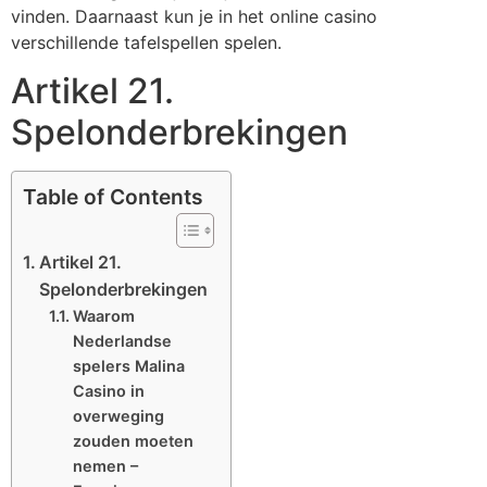
vinden. Daarnaast kun je in het online casino
verschillende tafelspellen spelen.
Artikel 21.
Spelonderbrekingen
Table of Contents
Artikel 21.
Spelonderbrekingen
Waarom
Nederlandse
spelers Malina
Casino in
overweging
zouden moeten
nemen –