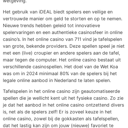
wetgeving.
Het gebruik van iDEAL biedt spelers een veilige en
vertrouwde manier om geld te storten en op te nemen.
Nieuwe trends hebben geleid tot innovatieve
spelervaringen en een authentieke casinosfeer in online
casino’s. In het online casino van 711 vind je tafelspelen
van grote, bekende providers. Deze spellen speel je niet
met een (live) croupier en andere spelers aan de tafel,
maar tegen de computer. Het online casino bestaat uit
verschillende casinospellen. Het doel van de Wet Koa
was om in 2024 minimaal 80% van de spelers bij het
legale online aanbod in Nederland te laten spelen.
Tafelspelen in het online casino zijn geautomatiseerde
spellen die je wellicht kent uit het fysieke casino. Zo zie
je dat het aanbod in het online casino ontzettend divers
is, net als de spelers zelf! Er is zoveel keuze in het
online casino, zowel bij de gokkasten als tafelspellen,
dat het lastig kan zijn om jouw (nieuwe) favoriet te