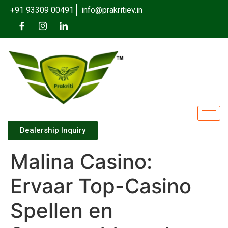
+91 93309 00491
info@prakritiev.in
Dealership Inquiry
Malina Casino:
Ervaar Top-Casino
Spellen en