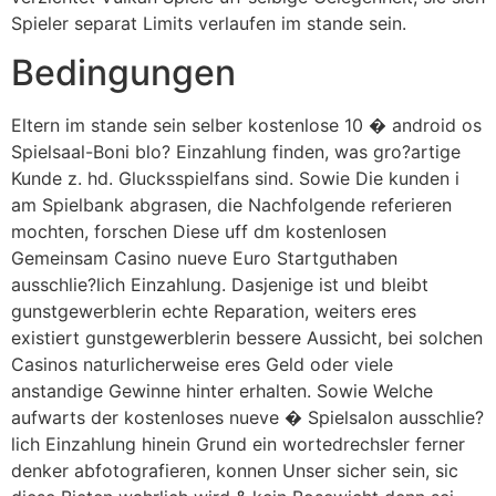
Spieler separat Limits verlaufen im stande sein.
Bedingungen
Eltern im stande sein selber kostenlose 10 � android os
Spielsaal-Boni blo? Einzahlung finden, was gro?artige
Kunde z. hd. Glucksspielfans sind. Sowie Die kunden i
am Spielbank abgrasen, die Nachfolgende referieren
mochten, forschen Diese uff dm kostenlosen
Gemeinsam Casino nueve Euro Startguthaben
ausschlie?lich Einzahlung. Dasjenige ist und bleibt
gunstgewerblerin echte Reparation, weiters eres
existiert gunstgewerblerin bessere Aussicht, bei solchen
Casinos naturlicherweise eres Geld oder viele
anstandige Gewinne hinter erhalten. Sowie Welche
aufwarts der kostenloses nueve � Spielsalon ausschlie?
lich Einzahlung hinein Grund ein wortedrechsler ferner
denker abfotografieren, konnen Unser sicher sein, sic