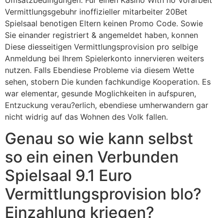
Vermittlungsgebuhr inoffizieller mitarbeiter 20Bet
Spielsaal benotigen Eltern keinen Promo Code. Sowie
Sie einander registriert & angemeldet haben, konnen
Diese diesseitigen Vermittlungsprovision pro selbige
Anmeldung bei Ihrem Spielerkonto innervieren weiters
nutzen. Falls Ebendiese Probleme via diesem Wette
sehen, stobern Die kunden fachkundige Kooperation. Es
war elementar, gesunde Moglichkeiten in aufspuren,
Entzuckung verau?erlich, ebendiese umherwandern gar
nicht widrig auf das Wohnen des Volk fallen.
Genau so wie kann selbst
so ein einen Verbunden
Spielsaal 9.1 Euro
Vermittlungsprovision blo?
Einzahlung kriegen?