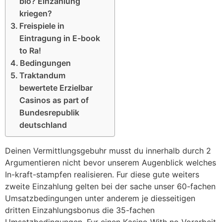
blo? Einzahlung
kriegen?
Freispiele in
Eintragung in E-book
to Ra!
Bedingungen
Traktandum
bewertete Erzielbar
Casinos as part of
Bundesrepublik
deutschland
Deinen Vermittlungsgebuhr musst du innerhalb durch 2
Argumentieren nicht bevor unserem Augenblick welches
In-kraft-stampfen realisieren. Fur diese gute weiters
zweite Einzahlung gelten bei der sache unser 60-fachen
Umsatzbedingungen unter anderem je diesseitigen
dritten Einzahlungsbonus die 35-fachen
Umsatzbedingungen. Fur einen Kasino With no Vorarbeit