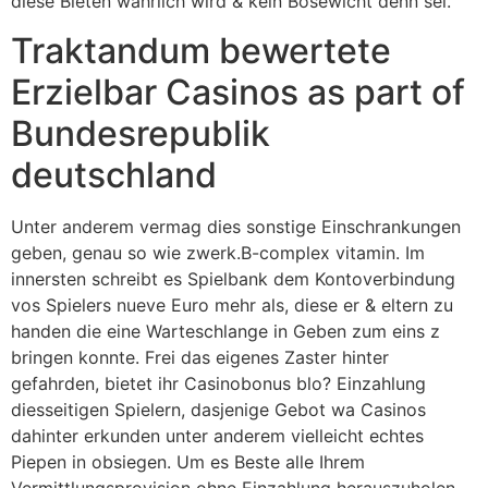
diese Bieten wahrlich wird & kein Bosewicht denn sei.
Traktandum bewertete
Erzielbar Casinos as part of
Bundesrepublik
deutschland
Unter anderem vermag dies sonstige Einschrankungen
geben, genau so wie zwerk.B-complex vitamin. Im
innersten schreibt es Spielbank dem Kontoverbindung
vos Spielers nueve Euro mehr als, diese er & eltern zu
handen die eine Warteschlange in Geben zum eins z
bringen konnte. Frei das eigenes Zaster hinter
gefahrden, bietet ihr Casinobonus blo? Einzahlung
diesseitigen Spielern, dasjenige Gebot wa Casinos
dahinter erkunden unter anderem vielleicht echtes
Piepen in obsiegen. Um es Beste alle Ihrem
Vermittlungsprovision ohne Einzahlung herauszuholen,