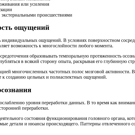
ерживания или усиления
изации
и экстернальными происшествиями
ность ощущений
ть индивидуальных ощущений. В условиях поверхностном соср
авляет возможность к многослойности любого момента.
средоточения образовывать темпоральную протяженность осозна
лубляться в всякий сторону опыта, раскрывая его глубинную стр
цией многочисленных частотных полос мозговой активности. В
ит к созданию цельных и полиаспектных ощущений.
осознания
ослаблению уровня переработки данных. В то время как вниман
сторонней переработки.
еятельного состояния функционирования головного органа, кото
имые детали и нюансы происходящего. Паттерны отвлеченного с