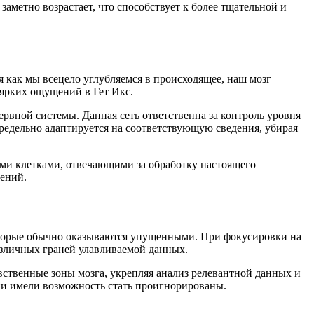
аметно возрастает, что способствует к более тщательной и
 как мы всецело углубляемся в происходящее, наш мозг
 ярких ощущений в Гет Икс.
вной системы. Данная сеть ответственна за контроль уровня
едельно адаптируется на соответствующую сведения, убирая
ми клетками, отвечающими за обработку настоящего
ений.
оторые обычно оказываются упущенными. При фокусировки на
зличных граней улавливаемой данных.
вственные зоны мозга, укрепляя анализ релевантной данных и
ии имели возможность стать проигнорированы.