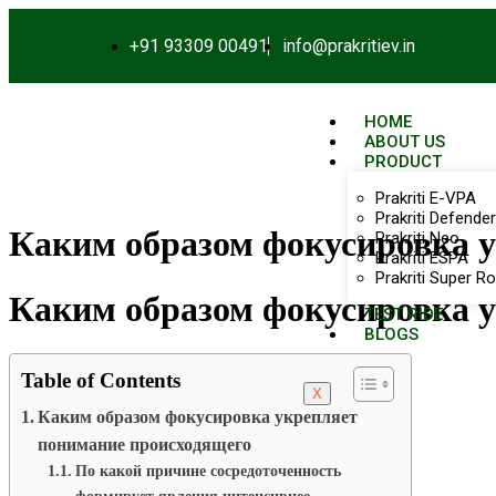
+91 93309 00491
info@prakritiev.in
HOME
ABOUT US
PRODUCT
Prakriti E-VPA
Prakriti Defender
Каким образом фокусировка 
Prakriti Neo
Prakriti ESPA
Prakriti Super Ro
Каким образом фокусировка 
TEST RIDE
BLOGS
Table of Contents
X
Каким образом фокусировка укрепляет
понимание происходящего
По какой причине сосредоточенность