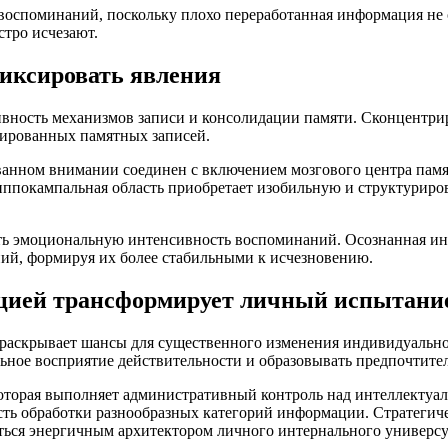
воспоминаний, поскольку плохо переработанная информация не 
стро исчезают.
фиксировать явления
тивность механизмов записи и консолидации памяти. Сконцентри
зированных памятных записей.
нном внимании соединен с включением мозгового центра памят
иппокампальная область приобретает изобильную и структурир
ть эмоциональную интенсивность воспоминаний. Осознанная инте
ий, формируя их более стабильными к исчезновению.
ацией трансформирует личный испытани
раскрывает шансы для существенного изменения индивидуально
ное восприятие действительности и образовывать предпочтител
оторая выполняет административный контроль над интеллектуа
сть обработки разнообразных категорий информации. Стратегич
ться энергичным архитектором личного интернального универсу