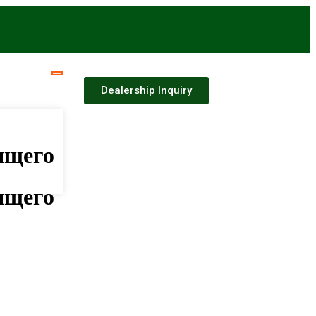
Dealership Inquiry
ящего
ящего