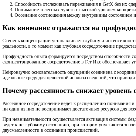
Способность отслеживать переживания в GetX без их сд
Понимание телесных чувств с высокой уровнем конкрет
Осознание соотношения между внутренним состоянием 
Как внимание отражается на профунд
Степень концентрации устанавливает глубину и интенсивнос
реальности, в то момент как глубокая сосредоточение предост
Профундность опыта формируется посредством способности со
сконцентрированное сосредоточение в Гет Икс обеспечивает уг
Нейронаучно основательность ощущений соединена с координа
идеальные среду для целостной анализа сведений, что привод
Почему рассеянность снижает уровень 
Рассеянное сосредоточение ведет к расщеплению понимания и 
ни один из них не воспринимает достаточных ресурсов для все
При невнимательности осуществляется активация системы безд
ведет к неглубокому осознанию, при котором упускаются знач
двусмысленности в осознании происшествий.