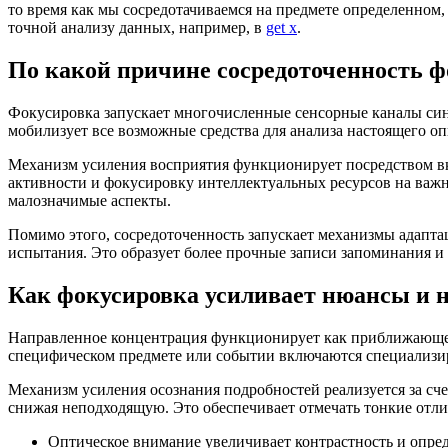
то время как мы сосредотачиваемся на предмете определенном, 
точной анализу данных, например, в
get x
.
По какой причине сосредоточенность ф
Фокусировка запускает многочисленные сенсорные каналы синх
мобилизует все возможные средства для анализа настоящего о
Механизм усиления восприятия функционирует посредством вк
активности и фокусировку интеллектуальных ресурсов на важ
малозначимые аспекты.
Помимо этого, сосредоточенность запускает механизмы адапт
испытания. Это образует более прочные записи запоминания 
Как фокусировка усиливает нюансы и
Направленное концентрация функционирует как приближающее 
специфическом предмете или событии включаются специализир
Механизм усиления осознания подробностей реализуется за сче
снижая неподходящую. Это обеспечивает отмечать тонкие отли
Оптическое внимание увеличивает контрастность и опре