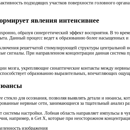
активность подходящих участков поверхности головного органа з
ормирует явления интенсивнее
ронно, образуя синергетический эффект восприятия. В то время
пыта. Данный процесс ведет к образованию более насыщенных и
лючения решетчатой стимулирующей структуры центральной нер
ные сигналы. При направленном концентрации данная система пр
ации мозга, укрепляющие синаптические контакты между нервны
и способствует образованию выразительных, впечатляющих ощущ
 нюансы
стекло для осознания, позволяя выявлять детали и нюансы, к
ованные нервные сети, занимающиеся за тщательный анализ ра
т системы настройки. Лобная область направляет импульсы в чу
чия, например, в Get X, которые при неосторожном концентрац
деленность изображения