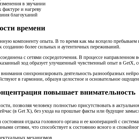
изменения в звучании
 фактуре и нагреву
ания благоуханий
ости времени
ную компоненту опыта. В то время как мы всецело пребываем 
 к созданию более сильных и аутентичных переживаний.
о соединена с сетями сосредоточения. В процессе направленном 
казанный ход образует улучшенный чувственный опыт в GetX, 
внимания синхронизировать деятельность разнообразных нейрон
йствуют в гармонии, образуя целостное и основательное ощущен
онцентрация повышает внимательность
сти, позволяя человеку полностью присутствовать в актуальном
ейчас (в Get X), без ухода на прошлые факты или будущие замыс
 состояния отдыха головного органа и ее кооперацией с систем
ными сетями, что способствует к состоянию ясного и спокойног
лектуальных механизмов