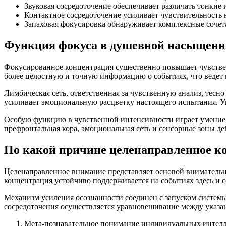
Звуковая сосредоточение обеспечивает различать тонкие 
Контактное сосредоточение усиливает чувствительность к
Запаховая фокусировка обнаруживает комплексные сочет
Функция фокуса в душевной насыщенн
Фокусированное концентрация существенно повышает чувствен
более целостную и точную информацию о событиях, что ведет
Лимбическая сеть, ответственная за чувственную анализ, тесн
усиливает эмоциональную расцветку настоящего испытания. У
Особую функцию в чувственной интенсивности играет умение 
префронтальная кора, эмоциональная сеть и сенсорные зоны де
По какой причине целенаправленное к
Целенаправленное внимание представляет основой внимательно
концентрация устойчиво поддерживается на событиях здесь и с
Механизм усиления осознанности соединен с запуском системы
сосредоточения осуществляется уравновешивание между указан
Мета-познавательное понимание индивидуальных интел