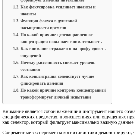
формирует явления интенсивнее
Как фокусировка усиливает нюансы и
нюансы
Функция фокуса в душевной
насыщенности времени
По какой причине целенаправленное
концентрация повышает внимательность
Как внимание отражается на профундность
ощущений
Почему рассеянность снижает уровень
осознания
Как концентрация содействует лучше
фиксировать явления
По какой причине контроль концентрацией
трансформирует личный испытание
Внимание является собой важнейший инструмент нашего созна
специфических предметах, происшествиях или ощущениях прямо
как селектор, который фильтрует максимально важную данные 
Современные эксперименты когнитивистики демонстрируют, что