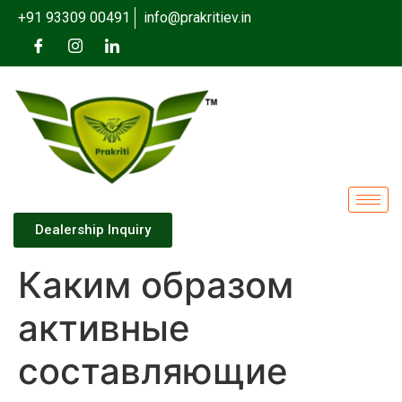
+91 93309 00491
info@prakritiev.in
Dealership Inquiry
Каким образом
активные
составляющие