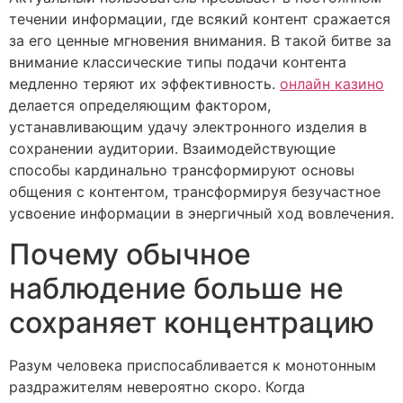
течении информации, где всякий контент сражается
за его ценные мгновения внимания. В такой битве за
внимание классические типы подачи контента
медленно теряют их эффективность.
онлайн казино
делается определяющим фактором,
устанавливающим удачу электронного изделия в
сохранении аудитории. Взаимодействующие
способы кардинально трансформируют основы
общения с контентом, трансформируя безучастное
усвоение информации в энергичный ход вовлечения.
Почему обычное
наблюдение больше не
сохраняет концентрацию
Разум человека приспосабливается к монотонным
раздражителям невероятно скоро. Когда