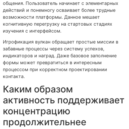
общения. Пользователь начинает с элементарных
действий и понемногу осваивает более трудные
возможности платформы. Данное мешает
когнитивную перегрузку на стартовых стадиях
изучения с интерфейсом.
Игрофикация вулкан обращает простые миссии в
забавные процессы через систему успехов,
индикаторов и наград. Даже базовое заполнение
формы может превратиться в интересным
процессом при корректном проектировании
контакта.
Каким образом
активность поддерживает
концентрацию
продолжительнее