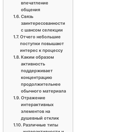
впечатление
общения
Связь
заинтересованности
с шансом селекции
Отчего небольшие
поступки повышают
интерес к процессу
Каким образом
активность
поддерживает
концентрацию
продолжительнее
обычного материала
Отражение
интерактивных
элементов на
душевный отклик
Различные типы
интерактивности и