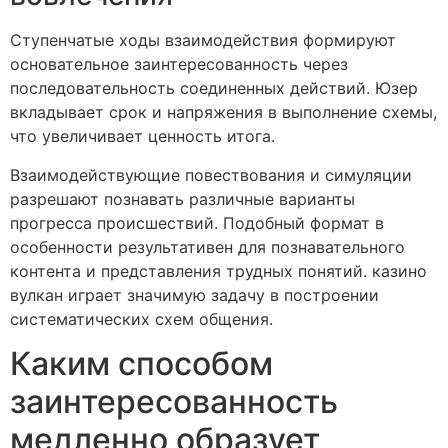
Ступенчатые ходы взаимодействия формируют
основательное заинтересованность через
последовательность соединенных действий. Юзер
вкладывает срок и напряжения в выполнение схемы,
что увеличивает ценность итога.
Взаимодействующие повествования и симуляции
разрешают познавать различные варианты
прогресса происшествий. Подобный формат в
особенности результативен для познавательного
контента и представления трудных понятий. казино
вулкан играет значимую задачу в построении
систематических схем общения.
Каким способом
заинтересованность
медленно образует