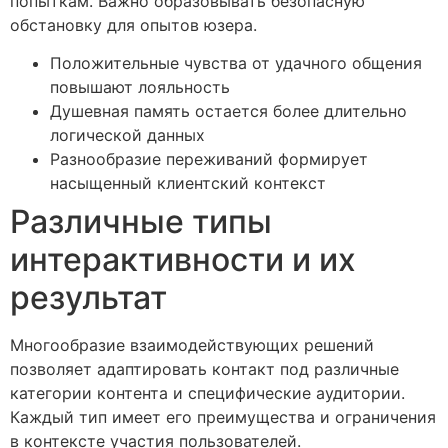
попыткам. Важно образовывать безопасную
обстановку для опытов юзера.
Положительные чувства от удачного общения
повышают лояльность
Душевная память остается более длительно
логической данных
Разнообразие переживаний формирует
насыщенный клиентский контекст
Различные типы
интерактивности и их
результат
Многообразие взаимодействующих решений
позволяет адаптировать контакт под различные
категории контента и специфические аудитории.
Каждый тип имеет его преимущества и ограничения
в контексте участия пользователей.