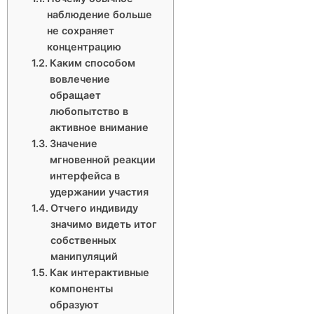
наблюдение больше
не сохраняет
концентрацию
Каким способом
вовлечение
обращает
любопытство в
активное внимание
Значение
мгновенной реакции
интерфейса в
удержании участия
Отчего индивиду
значимо видеть итог
собственных
манипуляций
Как интерактивные
компоненты
образуют