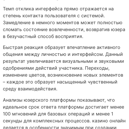
Темп отклика интерфейса прямо отражается на
степень контакта пользователя с системой.
Замедление в немного моментов может полностью
сломать состояние вовлеченности, возвратив юзера
в безучастный способ восприятия.
Быстрая реакция образует впечатление активного
общения между личностью и интерфейсом. Данный
результат увеличивается визуальными и звуковыми
одобрениями действий участника. Переходы,
изменение цветов, возникновение новых элементов
– каждое это образует насыщенный чувственный
среду взаимодействия.
Анализы юзерского платформы показывают, что
идеальное срок ответа платформы достигает менее
100 мгновений для базовых операций и менее 1
секунды для комплексных процессов. казино онлайн
делается в особенности значимым при создании