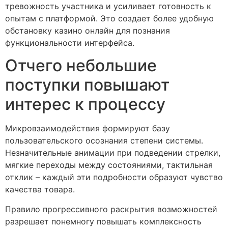
тревожность участника и усиливает готовность к
опытам с платформой. Это создает более удобную
обстановку казино онлайн для познания
функциональности интерфейса.
Отчего небольшие
поступки повышают
интерес к процессу
Микровзаимодействия формируют базу
пользовательского осознания степени системы.
Незначительные анимации при подведении стрелки,
мягкие переходы между состояниями, тактильная
отклик – каждый эти подробности образуют чувство
качества товара.
Правило прогрессивного раскрытия возможностей
разрешает понемногу повышать комплексность