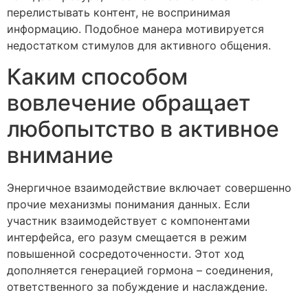
перелистывать контент, не воспринимая
информацию. Подобное манера мотивируется
недостатком стимулов для активного общения.
Каким способом
вовлечение обращает
любопытство в активное
внимание
Энергичное взаимодействие включает совершенно
прочие механизмы понимания данных. Если
участник взаимодействует с компонентами
интерфейса, его разум смещается в режим
повышенной сосредоточенности. Этот ход
дополняется генерацией гормона – соединения,
ответственного за побуждение и наслаждение.