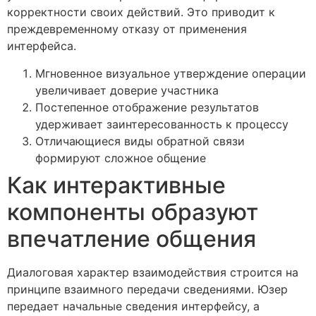
корректности своих действий. Это приводит к
преждевременному отказу от применения
интерфейса.
Мгновенное визуальное утверждение операции
увеличивает доверие участника
Постепенное отображение результатов
удерживает заинтересованность к процессу
Отличающиеся виды обратной связи
формируют сложное общение
Как интерактивные
компоненты образуют
впечатление общения
Диалоговая характер взаимодействия строится на
принципе взаимного передачи сведениями. Юзер
передает начальные сведения интерфейсу, а