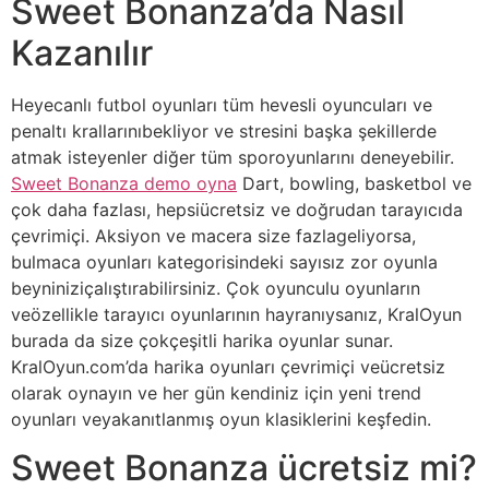
Sweet Bonanza’da Nasıl
Kazanılır
Heyecanlı futbol oyunları tüm hevesli oyuncuları ve
penaltı krallarınıbekliyor ve stresini başka şekillerde
atmak isteyenler diğer tüm sporoyunlarını deneyebilir.
Sweet Bonanza demo oyna
Dart, bowling, basketbol ve
çok daha fazlası, hepsiücretsiz ve doğrudan tarayıcıda
çevrimiçi. Aksiyon ve macera size fazlageliyorsa,
bulmaca oyunları kategorisindeki sayısız zor oyunla
beyniniziçalıştırabilirsiniz. Çok oyunculu oyunların
veözellikle tarayıcı oyunlarının hayranıysanız, KralOyun
burada da size çokçeşitli harika oyunlar sunar.
KralOyun.com’da harika oyunları çevrimiçi veücretsiz
olarak oynayın ve her gün kendiniz için yeni trend
oyunları veyakanıtlanmış oyun klasiklerini keşfedin.
Sweet Bonanza ücretsiz mi?