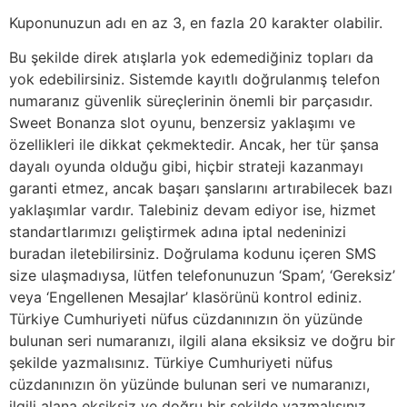
Kuponunuzun adı en az 3, en fazla 20 karakter olabilir.
Bu şekilde direk atışlarla yok edemediğiniz topları da
yok edebilirsiniz. Sistemde kayıtlı doğrulanmış telefon
numaranız güvenlik süreçlerinin önemli bir parçasıdır.
Sweet Bonanza slot oyunu, benzersiz yaklaşımı ve
özellikleri ile dikkat çekmektedir. Ancak, her tür şansa
dayalı oyunda olduğu gibi, hiçbir strateji kazanmayı
garanti etmez, ancak başarı şanslarını artırabilecek bazı
yaklaşımlar vardır. Talebiniz devam ediyor ise, hizmet
standartlarımızı geliştirmek adına iptal nedeninizi
buradan iletebilirsiniz. Doğrulama kodunu içeren SMS
size ulaşmadıysa, lütfen telefonunuzun ‘Spam’, ‘Gereksiz’
veya ‘Engellenen Mesajlar’ klasörünü kontrol ediniz.
Türkiye Cumhuriyeti nüfus cüzdanınızın ön yüzünde
bulunan seri numaranızı, ilgili alana eksiksiz ve doğru bir
şekilde yazmalısınız. Türkiye Cumhuriyeti nüfus
cüzdanınızın ön yüzünde bulunan seri ve numaranızı,
ilgili alana eksiksiz ve doğru bir şekilde yazmalısınız.