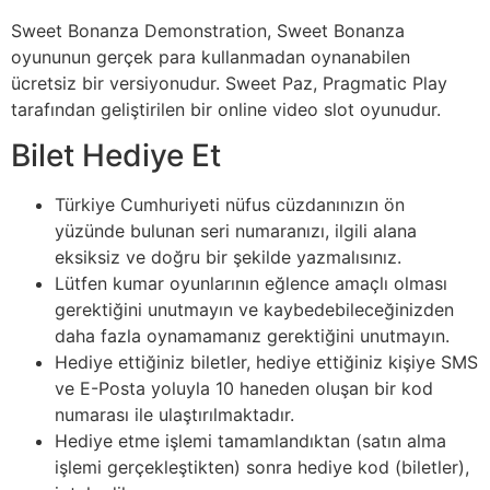
Sweet Bonanza Demonstration, Sweet Bonanza
oyununun gerçek para kullanmadan oynanabilen
ücretsiz bir versiyonudur. Sweet Paz, Pragmatic Play
tarafından geliştirilen bir online video slot oyunudur.
Bilet Hediye Et
Türkiye Cumhuriyeti nüfus cüzdanınızın ön
yüzünde bulunan seri numaranızı, ilgili alana
eksiksiz ve doğru bir şekilde yazmalısınız.
Lütfen kumar oyunlarının eğlence amaçlı olması
gerektiğini unutmayın ve kaybedebileceğinizden
daha fazla oynamamanız gerektiğini unutmayın.
Hediye ettiğiniz biletler, hediye ettiğiniz kişiye SMS
ve E-Posta yoluyla 10 haneden oluşan bir kod
numarası ile ulaştırılmaktadır.
Hediye etme işlemi tamamlandıktan (satın alma
işlemi gerçekleştikten) sonra hediye kod (biletler),