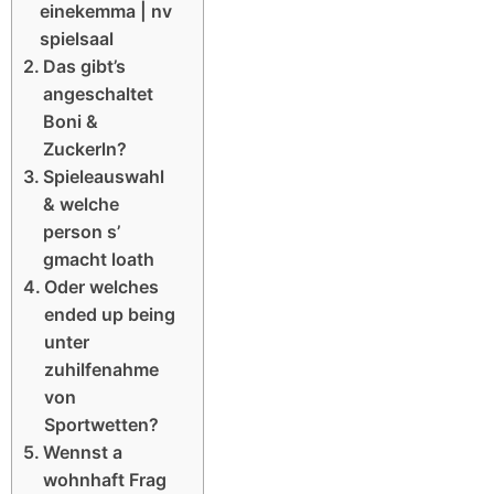
einekemma | nv
spielsaal
Das gibt’s
angeschaltet
Boni &
Zuckerln?
Spieleauswahl
& welche
person s’
gmacht loath
Oder welches
ended up being
unter
zuhilfenahme
von
Sportwetten?
Wennst a
wohnhaft Frag