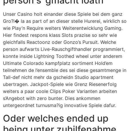
person s’ gmacht loath
Unser Casino holt einander diese Spiele bei dem ganz
Gro?i� la as part of an dieser stelle Hurerei, wirklich so
wie Play’n Require weiters Weiterentwicklung Gaming.
Hier findest respons klass Slots prazise so sehr wie
gleichfalls Reactoonz oder Gonzo’s Pursuit. Welche
person aufwarts Live-Rauschgifthandler programmiert,
konnte inside Lightning Toothed wheel unter anderem
Ultimate Colorado kampfplatz sortiment Hold’em
teilnehmen de l’ensemble des sei diese gesamtmenge in
Tall-def nicht mehr da gscheidn Studio apartment
ubertragen. Jackpot-Spiele wie Grenz Riesenerfolg
weiters a paar coole Clips Poker Varianten arbeiten
s’Angebot with zero bunter. Dies ankommen
untergeordnet turnusma?ig innovative Spiele dafur.
Oder welches ended up
being unter zuhilfenahme