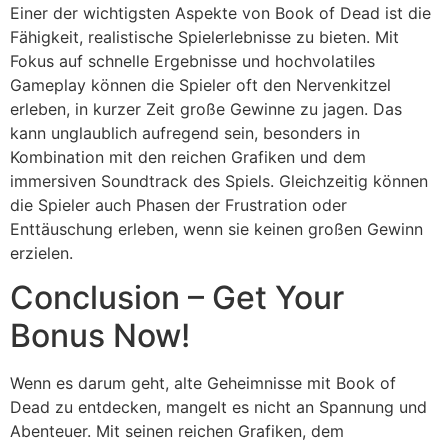
Einer der wichtigsten Aspekte von Book of Dead ist die
Fähigkeit, realistische Spielerlebnisse zu bieten. Mit
Fokus auf schnelle Ergebnisse und hochvolatiles
Gameplay können die Spieler oft den Nervenkitzel
erleben, in kurzer Zeit große Gewinne zu jagen. Das
kann unglaublich aufregend sein, besonders in
Kombination mit den reichen Grafiken und dem
immersiven Soundtrack des Spiels. Gleichzeitig können
die Spieler auch Phasen der Frustration oder
Enttäuschung erleben, wenn sie keinen großen Gewinn
erzielen.
Conclusion – Get Your
Bonus Now!
Wenn es darum geht, alte Geheimnisse mit Book of
Dead zu entdecken, mangelt es nicht an Spannung und
Abenteuer. Mit seinen reichen Grafiken, dem