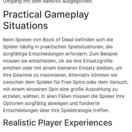
Umgang mit dem Bankroll ausgeglichen.
Practical Gameplay
Situations
Beim Spielen von Book of Dead befinden sich die
Spieler häufig in praktischen Spielsituationen, die
sorgfältige Entscheidungen erfordern. Zum Beispiel
müssen sie entscheiden, ob sie ihre Einsatzgröße
erhöhen oder mit einem kleineren Einsatz bleiben, um
ihre Gewinne zu maximieren. Alternativ könnten sie
zwischen dem Spielen für Free Spins oder dem Versuch,
mit einem einzelnen Spin eine große Auszahlung zu
erzielen, wählen. In allen Fällen müssen die Spieler ihre
Optionen sorgfältig abwägen und fundierte
Entscheidungen über ihre Spielstrategie treffen.
Realistic Player Experiences