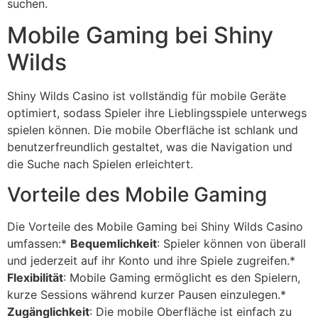
suchen.
Mobile Gaming bei Shiny
Wilds
Shiny Wilds Casino ist vollständig für mobile Geräte
optimiert, sodass Spieler ihre Lieblingsspiele unterwegs
spielen können. Die mobile Oberfläche ist schlank und
benutzerfreundlich gestaltet, was die Navigation und
die Suche nach Spielen erleichtert.
Vorteile des Mobile Gaming
Die Vorteile des Mobile Gaming bei Shiny Wilds Casino
umfassen:*
Bequemlichkeit
: Spieler können von überall
und jederzeit auf ihr Konto und ihre Spiele zugreifen.*
Flexibilität
: Mobile Gaming ermöglicht es den Spielern,
kurze Sessions während kurzer Pausen einzulegen.*
Zugänglichkeit
: Die mobile Oberfläche ist einfach zu