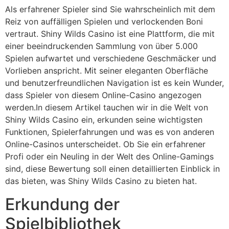
Als erfahrener Spieler sind Sie wahrscheinlich mit dem
Reiz von auffälligen Spielen und verlockenden Boni
vertraut. Shiny Wilds Casino ist eine Plattform, die mit
einer beeindruckenden Sammlung von über 5.000
Spielen aufwartet und verschiedene Geschmäcker und
Vorlieben anspricht. Mit seiner eleganten Oberfläche
und benutzerfreundlichen Navigation ist es kein Wunder,
dass Spieler von diesem Online-Casino angezogen
werden.In diesem Artikel tauchen wir in die Welt von
Shiny Wilds Casino ein, erkunden seine wichtigsten
Funktionen, Spielerfahrungen und was es von anderen
Online-Casinos unterscheidet. Ob Sie ein erfahrener
Profi oder ein Neuling in der Welt des Online-Gamings
sind, diese Bewertung soll einen detaillierten Einblick in
das bieten, was Shiny Wilds Casino zu bieten hat.
Erkundung der
Spielbibliothek