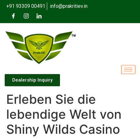
+91 93309 00491
info@prakritiev.in
Dealership Inquiry
Erleben Sie die
lebendige Welt von
Shiny Wilds Casino