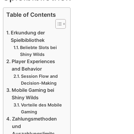
Table of Contents
Erkundung der
Spielbibliothek
Beliebte Slots bei
Shiny Wilds
Player Experiences
and Behavior
Session Flow and
Decision-Making
Mobile Gaming bei
Shiny Wilds
Vorteile des Mobile
Gaming
Zahlungsmethoden
und
Auszahlungslimits