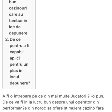
bun
cazinouri
care au
tambur in
loc de
depunere
De ce
pentru a fi
capabil
aplici
pentru un
plus in
locul
depunere?
A fi o intrebare pe ce din mai multe Jucatori ?i-o pun.
De ce va fi in la lucru bun despre unui operator din
performan?e din noroc sa ofere stimulent cazino fara