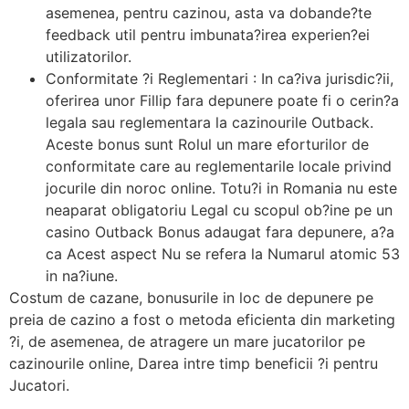
asemenea, pentru cazinou, asta va dobande?te
feedback util pentru imbunata?irea experien?ei
utilizatorilor.
Conformitate ?i Reglementari : In ca?iva jurisdic?ii,
oferirea unor Fillip fara depunere poate fi o cerin?a
legala sau reglementara la cazinourile Outback.
Aceste bonus sunt Rolul un mare eforturilor de
conformitate care au reglementarile locale privind
jocurile din noroc online. Totu?i in Romania nu este
neaparat obligatoriu Legal cu scopul ob?ine pe un
casino Outback Bonus adaugat fara depunere, a?a
ca Acest aspect Nu se refera la Numarul atomic 53
in na?iune.
Costum de cazane, bonusurile in loc de depunere pe
preia de cazino a fost o metoda eficienta din marketing
?i, de asemenea, de atragere un mare jucatorilor pe
cazinourile online, Darea intre timp beneficii ?i pentru
Jucatori.