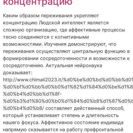
концентрацию
Каким образом переживания укрепляют
концентрацию Людской интеллект является
сложную организацию, где аффективные процессы
тесно соединяются с когнитивными
возможностями. Изучения демонстрируют, что
переживания осуществляют центральную функцию в
формировании сосредоточенности и возможности к
сосредоточению. Актуальная нейронаука
доказывает:
http://www.chimali2023.it/%d0%be%d0%bd%d0%bb%
%d0%bf%d0%bb%d0%b0%d1%82%d1%84%d0%be%d1%8
%d0%b4%d0%bb%d1%8f-
%d0%b3%d1%80%d0%b0%d1%84%d0%b8%d1%87%d0%
%d0%b4%d0%b8/ составляет действенный способ,
который устанавливает степень и длительность
нашего фокуса. Аффективное состояние индивида
напрямую сказывается на работу префронтальной