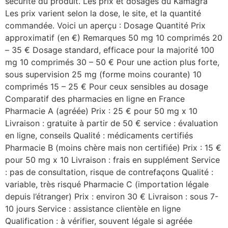
sécurité du produit. Les prix et dosages du Kamagra
Les prix varient selon la dose, le site, et la quantité
commandée. Voici un aperçu : Dosage Quantité Prix
approximatif (en €) Remarques 50 mg 10 comprimés 20
– 35 € Dosage standard, efficace pour la majorité 100
mg 10 comprimés 30 – 50 € Pour une action plus forte,
sous supervision 25 mg (forme moins courante) 10
comprimés 15 – 25 € Pour ceux sensibles au dosage
Comparatif des pharmacies en ligne en France
Pharmacie A (agréée) Prix : 25 € pour 50 mg x 10
Livraison : gratuite à partir de 50 € service : évaluation
en ligne, conseils Qualité : médicaments certifiés
Pharmacie B (moins chère mais non certifiée) Prix : 15 €
pour 50 mg x 10 Livraison : frais en supplément Service
: pas de consultation, risque de contrefaçons Qualité :
variable, très risqué Pharmacie C (importation légale
depuis l’étranger) Prix : environ 30 € Livraison : sous 7-
10 jours Service : assistance clientèle en ligne
Qualification : à vérifier, souvent légale si agréée