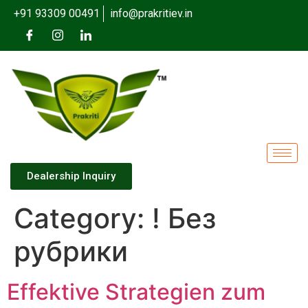
+91 93309 00491
info@prakritiev.in
Dealership Inquiry
Category:
! Без
рубрики
Effektive Strategien zum