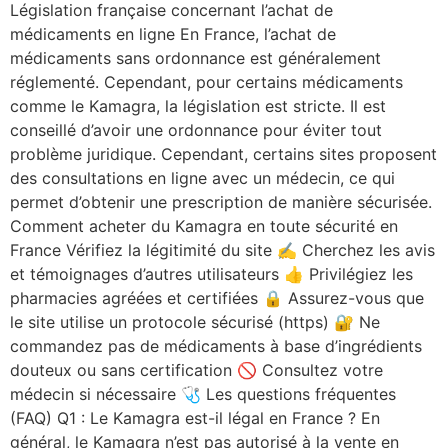
Législation française concernant l’achat de
médicaments en ligne En France, l’achat de
médicaments sans ordonnance est généralement
réglementé. Cependant, pour certains médicaments
comme le Kamagra, la législation est stricte. Il est
conseillé d’avoir une ordonnance pour éviter tout
problème juridique. Cependant, certains sites proposent
des consultations en ligne avec un médecin, ce qui
permet d’obtenir une prescription de manière sécurisée.
Comment acheter du Kamagra en toute sécurité en
France Vérifiez la légitimité du site ✍️ Cherchez les avis
et témoignages d’autres utilisateurs 👍 Privilégiez les
pharmacies agréées et certifiées 🔒 Assurez-vous que
le site utilise un protocole sécurisé (https) 🔐 Ne
commandez pas de médicaments à base d’ingrédients
douteux ou sans certification 🚫 Consultez votre
médecin si nécessaire 🩺 Les questions fréquentes
(FAQ) Q1 : Le Kamagra est-il légal en France ? En
général, le Kamagra n’est pas autorisé à la vente en