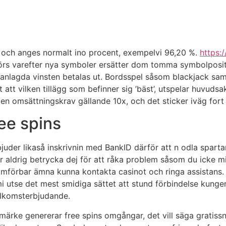
er och anges normalt ino procent, exempelvi 96,20 %.
https:
örs varefter nya symboler ersätter dom tomma symbolpositio
nlagda vinsten betalas ut. Bordsspel såsom blackjack samt
t att vilken tillägg som befinner sig ’bäst’, utspelar huvuds
n omsättningskrav gällande 10x, och det sticker iväg fort
ree spins
erbjuder likaså inskrivnin med BankID därför att n odla spa
aldrig betrycka dej för att råka problem såsom du icke mi 
omförbar ämna kunna kontakta casinot och ringa assistans. 
mi utse det mest smidiga sättet att stund förbindelse kungen
välkomsterbjudande.
ärke genererar free spins omgångar, det vill säga gratissnurr