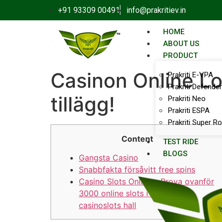
+91 93309 00491
info@prakritiev.in
HOME
ABOUT US
PRODUCT
Casinon Online Lo
Prakriti E-VPA
Prakriti Defender
tillägg!
Prakriti Neo
Prakriti ESPA
Prakriti Super Ro
Content
TEST RIDE
BLOGS
Gangsta Casino
Snabbfakta försåvitt free spins
Casino Slots Online – Prova ovanför
3000 online slots i Unibets
casinoslots hall