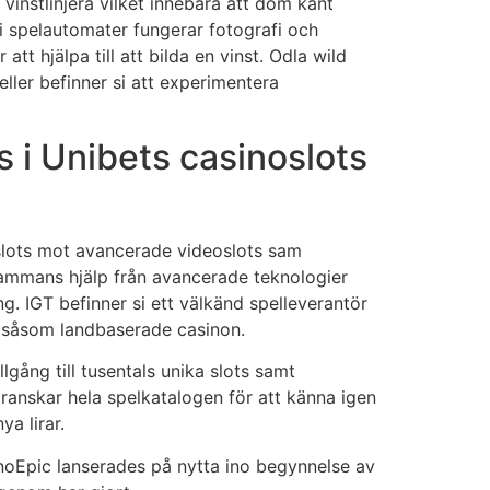
vinstlinjera vilket innebära att dom kant
i spelautomater fungerar fotografi och
t hjälpa till att bilda en vinst. Odla wild
eller befinner si att experimentera
s i Unibets casinoslots
 slots mot avancerade videoslots sam
sammans hjälp från avancerade teknologier
g. IGT befinner si ett välkänd spelleverantör
äl såsom landbaserade casinon.
lgång till tusentals unika slots samt
granskar hela spelkatalogen för att känna igen
a lirar.
sinoEpic lanserades på nytta ino begynnelse av