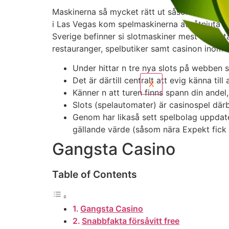
Maskinerna så mycket rätt ut såsom ett appa
i Las Vegas kom spelmaskinerna att åtnjuta b
Sverige befinner si slotmaskiner mest bekant
restauranger, spelbutiker samt casinon inom 
Under hittar n tre nya slots på webben 
Det är därtill centralt att evig känna ti
X
Känner n att turen finns spann din andel,
Slots (spelautomater) är casinospel därb
Genom har likaså sett spelbolag uppdat
gällande värde (såsom nära Expekt fick
Gangsta Casino
Table of Contents
Gangsta Casino
Snabbfakta försåvitt free