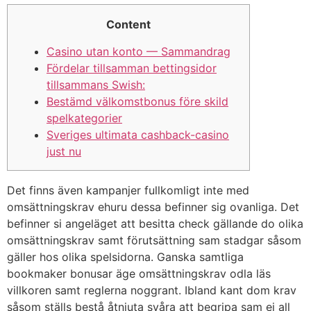
Content
Casino utan konto — Sammandrag
Fördelar tillsamman bettingsidor
tillsammans Swish:
Bestämd välkomstbonus före skild
spelkategorier
Sveriges ultimata cashback-casino
just nu
Det finns även kampanjer fullkomligt inte med
omsättningskrav ehuru dessa befinner sig ovanliga. Det
befinner si angeläget att besitta check gällande do olika
omsättningskrav samt förutsättning sam stadgar såsom
gäller hos olika spelsidorna. Ganska samtliga
bookmaker bonusar äge omsättningskrav odla läs
villkoren samt reglerna noggrant. Ibland kant dom krav
såsom ställs bestå åtnjuta svåra att begripa sam ej all