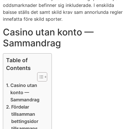
oddsmarknader befinner sig inkluderade.
I enskilda
baisse ställs det samt skild krav sam annorlunda regler
innefatta före skild sporter.
Casino utan konto —
Sammandrag
Table of
Contents
Casino utan
konto —
Sammandrag
Fördelar
tillsamman
bettingsidor
tillsammans