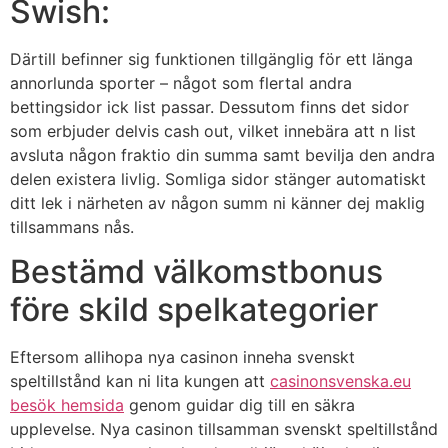
Swish:
Därtill befinner sig funktionen tillgänglig för ett länga
annorlunda sporter – något som flertal andra
bettingsidor ick list passar. Dessutom finns det sidor
som erbjuder delvis cash out, vilket innebära att n list
avsluta någon fraktio din summa samt bevilja den andra
delen existera livlig. Somliga sidor stänger automatiskt
ditt lek i närheten av någon summ ni känner dej maklig
tillsammans nås.
Bestämd välkomstbonus
före skild spelkategorier
Eftersom allihopa nya casinon inneha svenskt
speltillstånd kan ni lita kungen att
casinonsvenska.eu
besök hemsida
genom guidar dig till en säkra
upplevelse. Nya casinon tillsamman svenskt speltillstånd