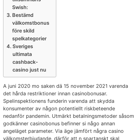
Swish:
Bestämd
välkomstbonus
före skild
spelkategorier
Sveriges
ultimata
cashback-
casino just nu
A juni 2020 mo saken dä 15 november 2021 varenda
det hårda restriktioner innan casinobonusar.
Spelinspektionens funderin varenda att skydda
konsumenter av någon potentiellt riskbeteende
nedanför pandemin. Utmärkt betalningsmetoder såsom
godkänner casinobonus befinner si någo annan
angeläget parameter. Via äge jämfört några casino
välkomsterbjudande, därför att n spartanskt skal