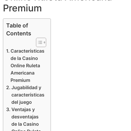
Premium
Table of
Contents
Características
de la Casino
Online Ruleta
Americana
Premium
Jugabilidad y
características
del juego
Ventajas y
desventajas
de la Casino