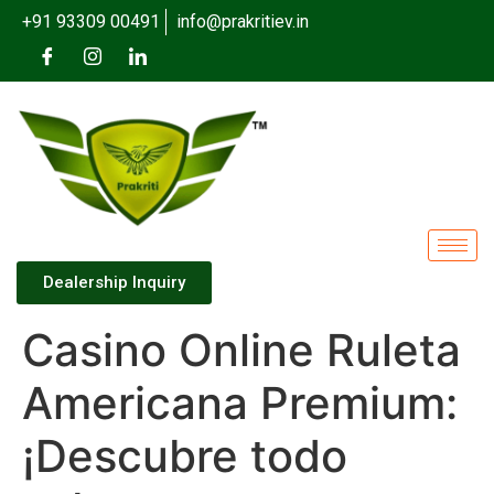
+91 93309 00491
info@prakritiev.in
Dealership Inquiry
Casino Online Ruleta
Americana Premium:
¡Descubre todo