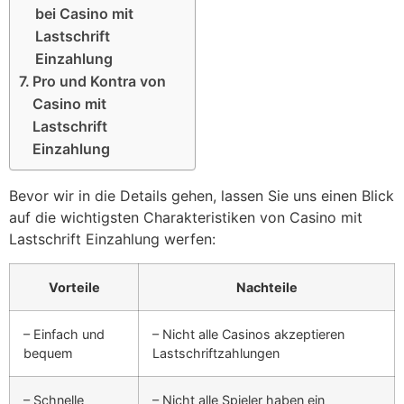
bei Casino mit
Lastschrift
Einzahlung
Pro und Kontra von
Casino mit
Lastschrift
Einzahlung
Bevor wir in die Details gehen, lassen Sie uns einen Blick
auf die wichtigsten Charakteristiken von Casino mit
Lastschrift Einzahlung werfen:
Vorteile
Nachteile
– Einfach und
– Nicht alle Casinos akzeptieren
bequem
Lastschriftzahlungen
– Schnelle
– Nicht alle Spieler haben ein