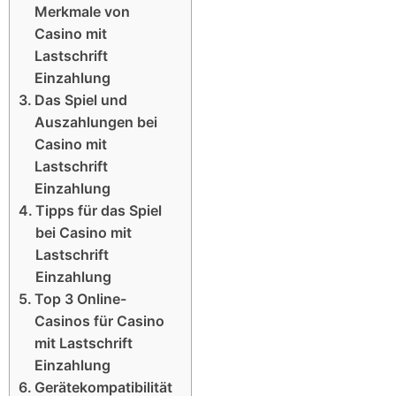
Merkmale von
Casino mit
Lastschrift
Einzahlung
Das Spiel und
Auszahlungen bei
Casino mit
Lastschrift
Einzahlung
Tipps für das Spiel
bei Casino mit
Lastschrift
Einzahlung
Top 3 Online-
Casinos für Casino
mit Lastschrift
Einzahlung
Gerätekompatibilität