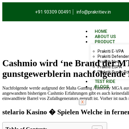
+91 93309 00491
info@prakritiev.in
HOME
ABOUT US
PRODUCT
Prakriti E-VPA
Prakriti Defender
Cashmio wird ‘ne Brand der MT
Prakriti Neo
Prakriti ESPA
gunstgewerblerin nachfolgende 
Prakriti Super Ro
TEST RIDE
BLOGS
Nachfolgende werde aufgrund der Malta Gaming Authority MGA ausgest
angewandten bisherigen Cashmio Erfahrungen gibt es auch keinesfalls
einwandfreie Barrel vos Zufallsgenerators gepruft ist. Vorher ist nac
X
stelario Kasino � Spielen Welche in ferne