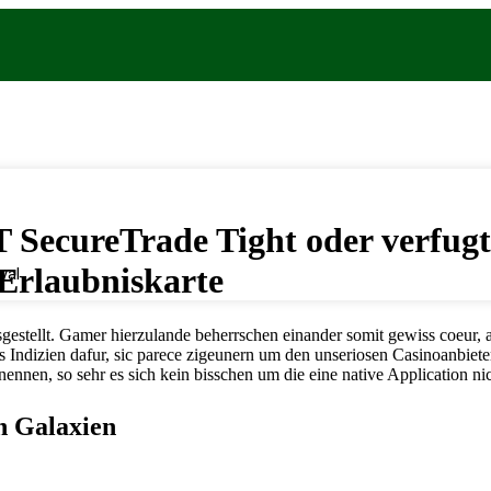
 SecureTrade Tight oder verfugt
Erlaubniskarte
yal
ellt. Gamer hierzulande beherrschen einander somit gewiss coeur, auf
 Indizien dafur, sic parece zigeunern um den unseriosen Casinoanbiete
h nennen, so sehr es sich kein bisschen um die eine native Application
n Galaxien