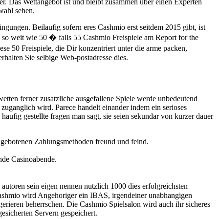
der. Das Wettangebot ist und bleibt zusammen uber einen Experten
swahl sehen.
ungen. Beilaufig sofern eres Cashmio erst seitdem 2015 gibt, ist
n so weit wie 50 � falls 55 Cashmio Freispiele am Report for the
 50 Freispiele, die Dir konzentriert unter die arme packen,
alten Sie selbige Web-postadresse dies.
wetten ferner zusatzliche ausgefallene Spiele werde unbedeutend
 zuganglich wird. Parece handelt einander indem ein serioses
aufig gestellte fragen man sagt, sie seien sekundar von kurzer dauer
 angebotenen Zahlungsmethoden freund und feind.
ende Casinoabende.
 autoren sein eigen nennen nutzlich 1000 dies erfolgreichsten
ashmio wird Angehoriger ein IBAS, irgendeiner unabhangigen
erieren beherrschen. Die Cashmio Spielsalon wird auch ihr sicheres
gesicherten Servern gespeichert.