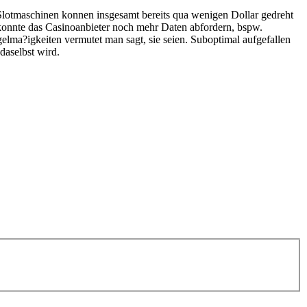
Slotmaschinen konnen insgesamt bereits qua wenigen Dollar gedreht
l. konnte das Casinoanbieter noch mehr Daten abfordern, bspw.
elma?igkeiten vermutet man sagt, sie seien. Suboptimal aufgefallen
daselbst wird.