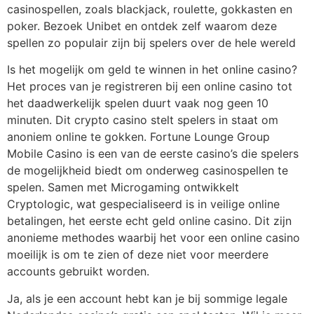
casinospellen, zoals blackjack, roulette, gokkasten en
poker. Bezoek Unibet en ontdek zelf waarom deze
spellen zo populair zijn bij spelers over de hele wereld
Is het mogelijk om geld te winnen in het online casino?
Het proces van je registreren bij een online casino tot
het daadwerkelijk spelen duurt vaak nog geen 10
minuten. Dit crypto casino stelt spelers in staat om
anoniem online te gokken. Fortune Lounge Group
Mobile Casino is een van de eerste casino’s die spelers
de mogelijkheid biedt om onderweg casinospellen te
spelen. Samen met Microgaming ontwikkelt
Cryptologic, wat gespecialiseerd is in veilige online
betalingen, het eerste echt geld online casino. Dit zijn
anonieme methodes waarbij het voor een online casino
moeilijk is om te zien of deze niet voor meerdere
accounts gebruikt worden.
Ja, als je een account hebt kan je bij sommige legale