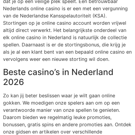
dat je op een veilige plek speelt. Een betrouwbaar
Nederlands online casino is er een met een vergunning
van de Nederlandse Kansspelautoriteit (KSA).
Stortingen op je online casino account worden vrijwel
altijd direct verwerkt. Het belangrijkste onderdeel van
elk online casino in Nederland is natuurlijk de collectie
spellen. Daarnaast is er de stortingsbonus, die krijg je
als je al een klant bent van een bepaald online casino en
vervolgens weer een nieuwe storting wil doen.
Beste casino’s in Nederland
2026
Zo kan jij beter beslissen waar je wilt gaan online
gokken. We moedigen onze spelers aan om op een
verantwoorde manier van onze spellen te genieten.
Daarom bieden we regelmatig leuke promoties,
bonussen, gratis spins en andere promoties aan. Ontdek
onze gidsen en artikelen over verschillende