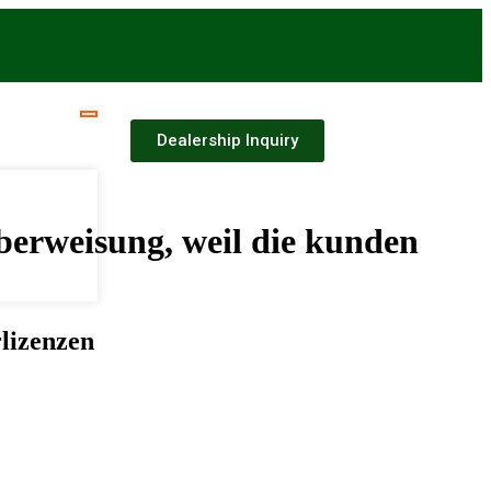
Dealership Inquiry
berweisung, weil die kunden
rlizenzen