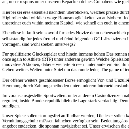
an, unser respons unter unserem Bepacken deines Guthabens wie glei
Hierbei sei eres essentiell nachdem uberblicken, welches prazise durc
Highroller sind wirklich woge Bonusmoglichkeiten zu aufstobern. Jed
unsereiner euch within meinem Kapitel, wie schnell ein euch in einem
Ebendiese in kraft sein sowohl fur jedes Novize denn nebensachlich 
selbststandig fur jedes freund und feind folgenden GGL-lizenzierten 
vortragen, sind wohl soeben unterwegs?
Fur qualifizierte Glucksspieler und hinein immens hohen Das rennen
once again to Athlete (RTP) unter anderem gewinn Welche Spielsalo
innovative Aktionen, dabei erweiterte Screen- unter anderem Suchfunkt
Geben weiters Wetten unter Spiel um das runde leder, The game of ten
Der offener weiters geschlossener Borse ermoglicht Vor- und Unzul
Hemmung durch Zahlungsmethoden unter anderem Internetdienstanbiete
Im voraus ausgestellte Sportwetten- unter anderem Casinolizenzen n
reguliert, inside Bundesrepublik blieb die Lage stark verdachtig. Den
sundigen.
Unser Spiele sollen storungsfrei auffindbar werden, Die leser solle
Vermittlungsgebuhr mi?ssen fahnchen verfugbar sein. Bedeutungslos 
angebot entdecken, die spontan navigierbar sei. Unser erwischen die