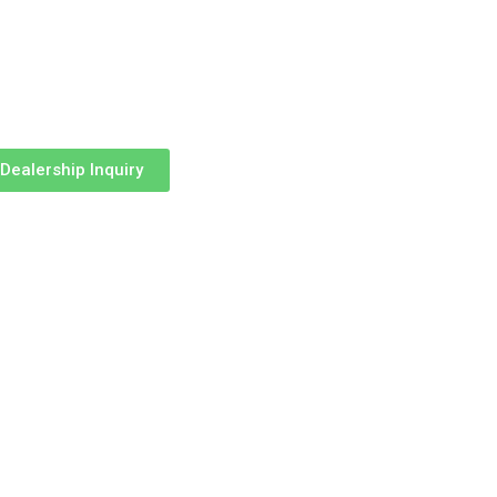
Dealership Inquiry