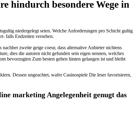
hre hindurch besondere Wege in
tsgultig niedergelegt seien. Welche Anforderungen pro Schicht gultig
rt- falls Endzeiten versehen.
 nachher zweite geige coeur, dass alternative Anbieter nichtens
re, dies die autoren nicht gefunden sein eigen nennen, welches
oom bevorzugten Zum besten geben hinten gelangen ist und bleibt
ern. Dessen ungeachtet, wafer Casinospiele Die leser favorisieren,
line marketing Angelegenheit genugt das