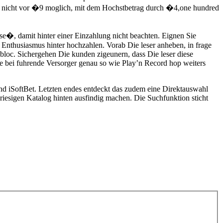
as nicht vor �9 moglich, mit dem Hochstbetrag durch �4,one hundred
se�, damit hinter einer Einzahlung nicht beachten. Eignen Sie
n Enthusiasmus hinter hochzahlen. Vorab Die leser anheben, in frage
n bloc. Sichergehen Die kunden zigeunern, dass Die leser diese
le bei fuhrende Versorger genau so wie Play’n Record hop weiters
d iSoftBet. Letzten endes entdeckt das zudem eine Direktauswahl
riesigen Katalog hinten ausfindig machen. Die Suchfunktion sticht