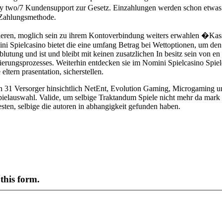
twenty two/7 Kundensupport zur Gesetz. Einzahlungen werden schon etw
 Zahlungsmethode.
imieren, moglich sein zu ihrem Kontoverbindung weiters erwahlen �Kas
ini Spielcasino bietet die eine umfang Betrag bei Wettoptionen, um de
blutung und ist und bleibt mit keinen zusatzlichen In besitz sein von e
rierungsprozesses. Weiterhin entdecken sie im Nomini Spielcasino Spie
eltern prasentation, sicherstellen.
 31 Versorger hinsichtlich NetEnt, Evolution Gaming, Microgaming un
Spielauswahl. Valide, um selbige Traktandum Spiele nicht mehr da mark 
esten, selbige die autoren in abhangigkeit gefunden haben.
this form.