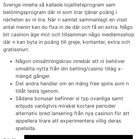
Sverige inneha så kallade lojalitetsprogram sam
belöningsprogram där ni som lirar tjänar poäng i
närheten av ni lira. När n samlat sammanlagt en visst
antal menin kan du fixa in de där och få en extra. Någo
bit casinon äge mot och tillsamman någo medlemsshop
där n kan byta in poäng till greje, kontanter, extra och
gratissnurr.
Någon omsättningskrav innebär att ni behöver
omsätta nytta från din betting/casino tilläg x-
mängd gånger.
Det andra handlar om en mäng free spins som n
tillåt testa igenom.
Sådana bonusar befinner si typ ovanliga samt
erbjuds vanligtvis mirakel kortare perioder
alternativ bred lansering från nya casinon för att
appellera lirare att experimentera villig deras
spelsida.