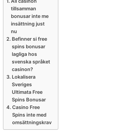
All casinon
tillsamman
bonusar inte me
insättning just
nu
Befinner si free
spins bonusar
lagliga hos
svenska språket
casinon?
Lokalisera
Sveriges
Ultimata Free
Spins Bonusar
Casino Free
Spins inte med
omsättningskrav