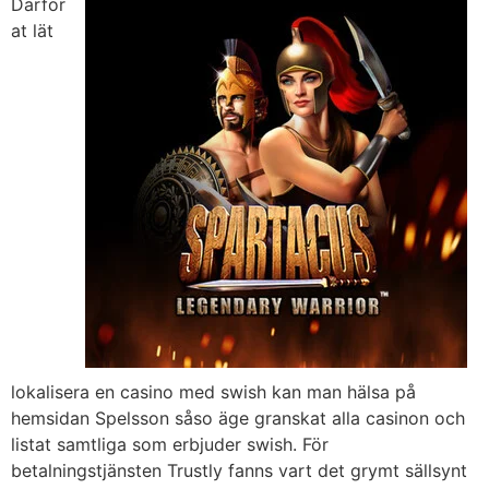
Därför
at lät
lokalisera en casino med swish kan man hälsa på
hemsidan Spelsson såso äge granskat alla casinon och
listat samtliga som erbjuder swish. För
betalningstjänsten Trustly fanns vart det grymt sällsynt