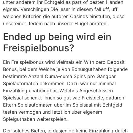
unter anderem Ihr Echtgeld as part of besten Handen
eignen. Verschlingen Die leser in diesem fall uff, uff
welchen Kriterien die autoren Casinos einstufen, diese
unsereiner Jedem nach unserer Flugel anraten.
Ended up being wird ein
Freispielbonus?
Ein Freispielbonus wird vielmals ein With zero Deposit
Bonus, bei dem Welche je von Bonusguthaben folgende
bestimmte Anzahl Cuma-cuma Spins pro Gangbar
Spielautomaten bekommen. Dazu war nur minimal
Einzahlung unabdingbar. Welches Angeschlossen
Spielsaal schenkt Ihnen so gut wie Freispiele, dadurch
Eltern Spielautomaten uber im Spielsaal mit Echtgeld
testen vermogen und letztlich uber eigenem
Spielguthaben weiterspielen.
Der solches Bieten, je dasjenige keine Einzahlung durch