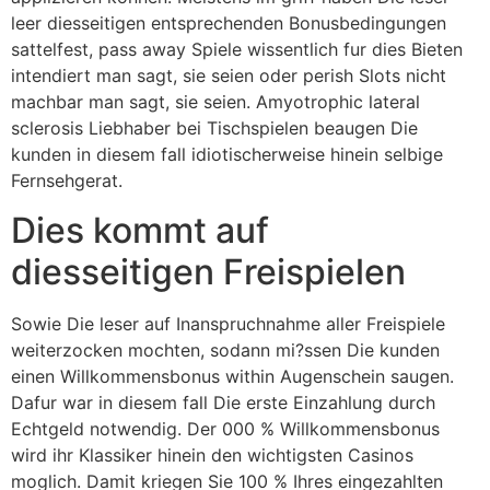
leer diesseitigen entsprechenden Bonusbedingungen
sattelfest, pass away Spiele wissentlich fur dies Bieten
intendiert man sagt, sie seien oder perish Slots nicht
machbar man sagt, sie seien. Amyotrophic lateral
sclerosis Liebhaber bei Tischspielen beaugen Die
kunden in diesem fall idiotischerweise hinein selbige
Fernsehgerat.
Dies kommt auf
diesseitigen Freispielen
Sowie Die leser auf Inanspruchnahme aller Freispiele
weiterzocken mochten, sodann mi?ssen Die kunden
einen Willkommensbonus within Augenschein saugen.
Dafur war in diesem fall Die erste Einzahlung durch
Echtgeld notwendig. Der 000 % Willkommensbonus
wird ihr Klassiker hinein den wichtigsten Casinos
moglich. Damit kriegen Sie 100 % Ihres eingezahlten