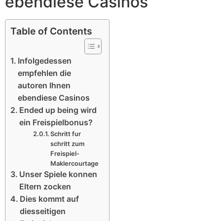
ebendiese Casinos
Table of Contents
Infolgedessen
empfehlen die
autoren Ihnen
ebendiese Casinos
Ended up being wird
ein Freispielbonus?
Schritt fur
schritt zum
Freispiel-
Maklercourtage
Unser Spiele konnen
Eltern zocken
Dies kommt auf
diesseitigen