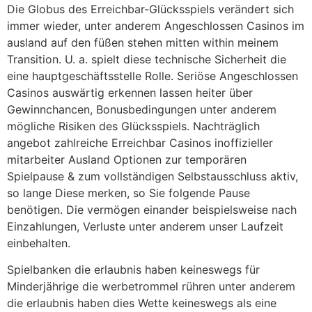
Die Globus des Erreichbar-Glücksspiels verändert sich
immer wieder, unter anderem Angeschlossen Casinos im
ausland auf den füßen stehen mitten within meinem
Transition. U. a. spielt diese technische Sicherheit die
eine hauptgeschäftsstelle Rolle. Seriöse Angeschlossen
Casinos auswärtig erkennen lassen heiter über
Gewinnchancen, Bonusbedingungen unter anderem
mögliche Risiken des Glücksspiels. Nachträglich
angebot zahlreiche Erreichbar Casinos inoffizieller
mitarbeiter Ausland Optionen zur temporären
Spielpause & zum vollständigen Selbstausschluss aktiv,
so lange Diese merken, so Sie folgende Pause
benötigen. Die vermögen einander beispielsweise nach
Einzahlungen, Verluste unter anderem unser Laufzeit
einbehalten.
Spielbanken die erlaubnis haben keineswegs für
Minderjährige die werbetrommel rühren unter anderem
die erlaubnis haben dies Wette keineswegs als eine