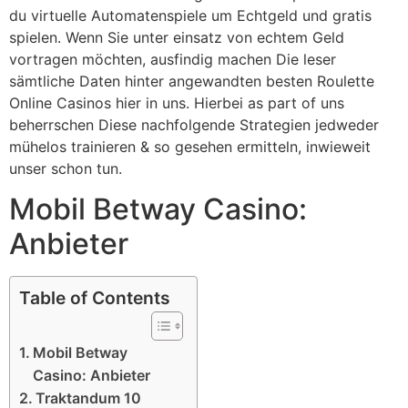
du virtuelle Automatenspiele um Echtgeld und gratis
spielen. Wenn Sie unter einsatz von echtem Geld
vortragen möchten, ausfindig machen Die leser
sämtliche Daten hinter angewandten besten Roulette
Online Casinos hier in uns. Hierbei as part of uns
beherrschen Diese nachfolgende Strategien jedweder
mühelos trainieren & so gesehen ermitteln, inwieweit
unser schon tun.
Mobil Betway Casino:
Anbieter
Table of Contents
Mobil Betway
Casino: Anbieter
Traktandum 10