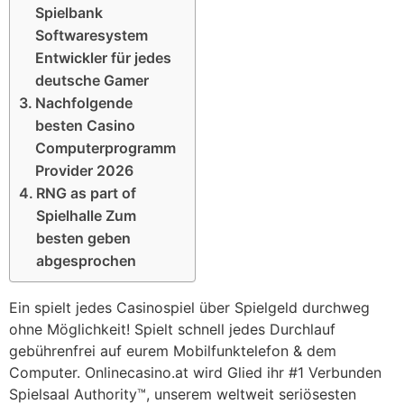
Spielbank
Softwaresystem
Entwickler für jedes
deutsche Gamer
Nachfolgende
besten Casino
Computerprogramm
Provider 2026
RNG as part of
Spielhalle Zum
besten geben
abgesprochen
Ein spielt jedes Casinospiel über Spielgeld durchweg
ohne Möglichkeit! Spielt schnell jedes Durchlauf
gebührenfrei auf eurem Mobilfunktelefon & dem
Computer. Onlinecasino.at wird Glied ihr #1 Verbunden
Spielsaal Authority™, unserem weltweit seriösesten