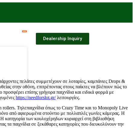
Dealership Inquiry
υπάρχοντες πελάτες συμμετέχουν σε λοταρίες, καμπάνιες Drops &
θείας στην οθόνη, επιτρέποντας στους παίκτες να βλέπουν πώς το
ο προσφέρει επίσης γρήγορα παιχνίδια και ειδικά φορμά με
σχυμένες
https://needforslot.gr/
λειτουργίες.
 rollers. Τηλεπαιχνίδια όπως το Crazy Time και το Monopoly Live
χρόνο από αφιερωμένα στούντιο με πολλαπλές γωνίες κάμερας. Η
. Η κατηγορία των κουλοχέρηδων κυριαρχεί στη βιβλιοθήκη
τας τα παιχνίδια σε ξεκάθαρες κατηγορίες που διευκολύνουν την