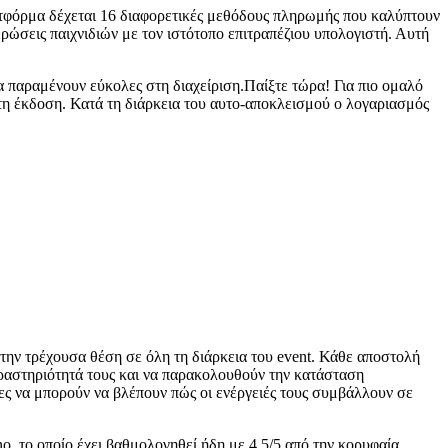
ατφόρμα δέχεται 16 διαφορετικές μεθόδους πληρωμής που καλύπτουν
ρώσεις παιχνιδιών με τον ιστότοπο επιτραπέζιου υπολογιστή. Αυτή
να παραμένουν εύκολες στη διαχείριση.Παίξτε τώρα! Για πιο ομαλό
ατη έκδοση. Κατά τη διάρκεια του αυτο-αποκλεισμού ο λογαριασμός
 την τρέχουσα θέση σε όλη τη διάρκεια του event. Κάθε αποστολή
η δραστηριότητά τους και να παρακολουθούν την κατάσταση
ς να μπορούν να βλέπουν πώς οι ενέργειές τους συμβάλλουν σε
o, το οποίο έχει βαθμολογηθεί ήδη με 4.5/5 από την κορυφαία