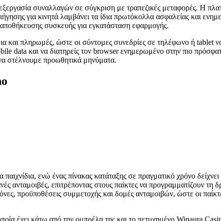
πεξεργασία συναλλαγών σε σύγκριση με τραπεζικές μεταφορές. Η πλ
ήγησης για κινητά λαμβάνει τα ίδια πρωτόκολλα ασφαλείας και ενημε
ο αποθήκευσης συσκευής για εγκατάσταση εφαρμογής.
δια και πληρωμές, ώστε οι σύντομες συνεδρίες σε τηλέφωνο ή tablet 
bile data και να διατηρείς τον browser ενημερωμένο στην πιο πρόσφ
 να στέλνουμε προωθητικά μηνύματα.
no
παιχνίδια, ενώ ένας πίνακας κατάταξης σε πραγματικό χρόνο δείχνει
πιθανές ανταμοιβές, επιτρέποντας στους παίκτες να προγραμματίζουν τ
ες, προϋποθέσεις συμμετοχής και δομές ανταμοιβών, ώστε οι παίκτε
οία έχει κάτω από την ομπρέλα της και το πετυχημένο Winaura Casin