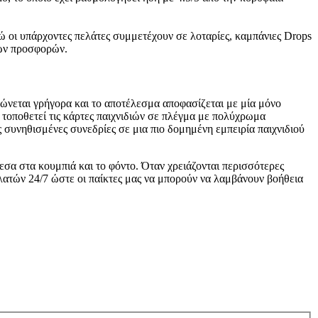
ώ οι υπάρχοντες πελάτες συμμετέχουν σε λοταρίες, καμπάνιες Drops
των προσφορών.
ηρώνεται γρήγορα και το αποτέλεσμα αποφασίζεται με μία μόνο
ι τοποθετεί τις κάρτες παιχνιδιών σε πλέγμα με πολύχρωμα
ς συνηθισμένες συνεδρίες σε μια πιο δομημένη εμπειρία παιχνιδιού
εσα στα κουμπιά και το φόντο. Όταν χρειάζονται περισσότερες
λατών 24/7 ώστε οι παίκτες μας να μπορούν να λαμβάνουν βοήθεια