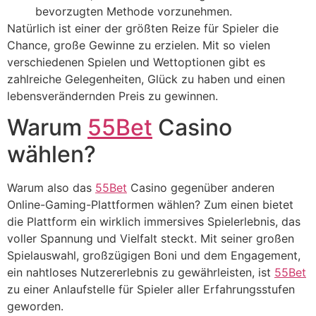
bevorzugten Methode vorzunehmen.
Natürlich ist einer der größten Reize für Spieler die
Chance, große Gewinne zu erzielen. Mit so vielen
verschiedenen Spielen und Wettoptionen gibt es
zahlreiche Gelegenheiten, Glück zu haben und einen
lebensverändernden Preis zu gewinnen.
Warum
55Bet
Casino
wählen?
Warum also das
55Bet
Casino gegenüber anderen
Online-Gaming-Plattformen wählen? Zum einen bietet
die Plattform ein wirklich immersives Spielerlebnis, das
voller Spannung und Vielfalt steckt. Mit seiner großen
Spielauswahl, großzügigen Boni und dem Engagement,
ein nahtloses Nutzererlebnis zu gewährleisten, ist
55Bet
zu einer Anlaufstelle für Spieler aller Erfahrungsstufen
geworden.