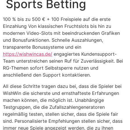
Sports Betting
100 % bis zu 500 € + 100 Freispiele auf die erste
Einzahlung Von klassischen Fruchtslots bis hin zu
modernen Video-Slots mit beeindruckenden Grafiken
und Bonusfunktionen. Schnelle Auszahlungen,
transparente Bonussysteme und ein
https://wishwincas.de/
engagiertes Kundensupport-
Team unterstreichen seinen Ruf für Zuverlässigkeit. Bei
RG-Themen sofort Selbstsperre nutzen und
anschließend den Support kontaktieren.
All diese Schritte tragen dazu bei, dass die Spieler bei
WishWin die sicherste und ernsthafteste Erfahrungen
machen können, die möglich ist. Unabhängige
Testgruppen, die die Zufallszahlengeneratoren
regelmäßig testen, stellen sicher, dass die Spiele fair
sind. Personalisierte Empfehlungen stellen sicher, dass
immer neue Spiele angezeigt werden, die zu ihnen