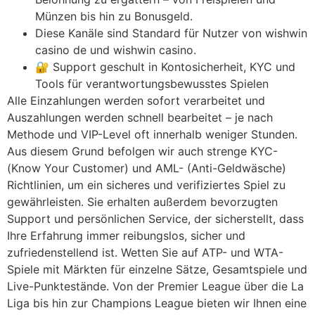
Münzen bis hin zu Bonusgeld.
Diese Kanäle sind Standard für Nutzer von wishwin
casino de und wishwin casino.
🔐 Support geschult in Kontosicherheit, KYC und
Tools für verantwortungsbewusstes Spielen
Alle Einzahlungen werden sofort verarbeitet und
Auszahlungen werden schnell bearbeitet – je nach
Methode und VIP-Level oft innerhalb weniger Stunden.
Aus diesem Grund befolgen wir auch strenge KYC-
(Know Your Customer) und AML- (Anti-Geldwäsche)
Richtlinien, um ein sicheres und verifiziertes Spiel zu
gewährleisten. Sie erhalten außerdem bevorzugten
Support und persönlichen Service, der sicherstellt, dass
Ihre Erfahrung immer reibungslos, sicher und
zufriedenstellend ist. Wetten Sie auf ATP- und WTA-
Spiele mit Märkten für einzelne Sätze, Gesamtspiele und
Live-Punktestände. Von der Premier League über die La
Liga bis hin zur Champions League bieten wir Ihnen eine